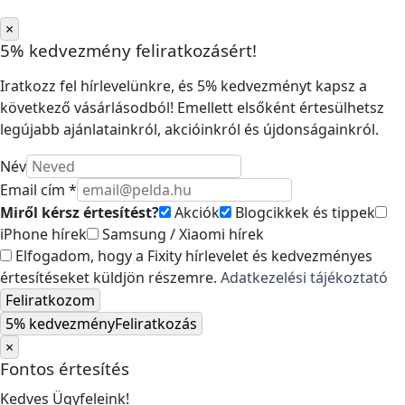
×
5% kedvezmény feliratkozásért!
Iratkozz fel hírlevelünkre, és 5% kedvezményt kapsz a
következő vásárlásodból! Emellett elsőként értesülhetsz
legújabb ajánlatainkról, akcióinkról és újdonságainkról.
Név
Email cím *
Miről kérsz értesítést?
Akciók
Blogcikkek és tippek
iPhone hírek
Samsung / Xiaomi hírek
Elfogadom, hogy a Fixity hírlevelet és kedvezményes
értesítéseket küldjön részemre.
Adatkezelési tájékoztató
Feliratkozom
5% kedvezmény
Feliratkozás
×
Fontos értesítés
Kedves Ügyfeleink!