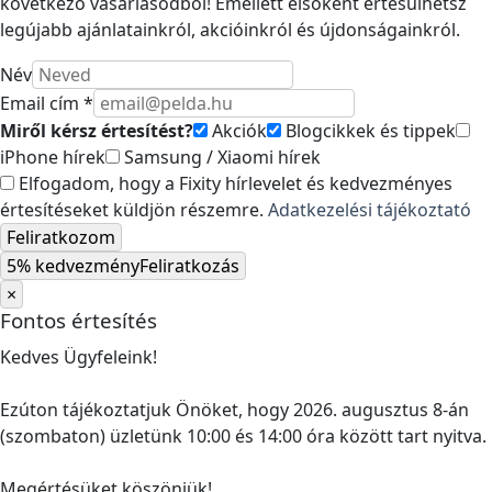
következő vásárlásodból! Emellett elsőként értesülhetsz
legújabb ajánlatainkról, akcióinkról és újdonságainkról.
Név
Email cím *
Miről kérsz értesítést?
Akciók
Blogcikkek és tippek
iPhone hírek
Samsung / Xiaomi hírek
Elfogadom, hogy a Fixity hírlevelet és kedvezményes
értesítéseket küldjön részemre.
Adatkezelési tájékoztató
Feliratkozom
5% kedvezmény
Feliratkozás
×
Fontos értesítés
Kedves Ügyfeleink!
Ezúton tájékoztatjuk Önöket, hogy 2026. augusztus 8-án
(szombaton) üzletünk 10:00 és 14:00 óra között tart nyitva.
Megértésüket köszönjük!