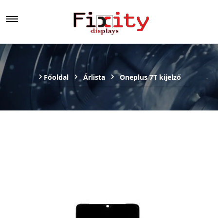
Főoldal
Árlista
Oneplus 7T kijelző