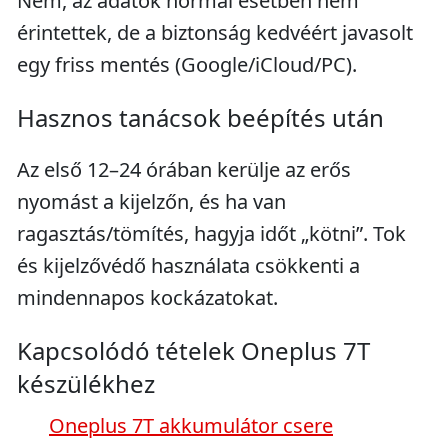
Nem, az adatok normál esetben nem
érintettek, de a biztonság kedvéért javasolt
egy friss mentés (Google/iCloud/PC).
Hasznos tanácsok beépítés után
Az első 12–24 órában kerülje az erős
nyomást a kijelzőn, és ha van
ragasztás/tömítés, hagyja időt „kötni”. Tok
és kijelzővédő használata csökkenti a
mindennapos kockázatokat.
Kapcsolódó tételek Oneplus 7T
készülékhez
Oneplus 7T akkumulátor csere