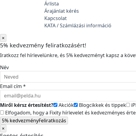
Árlista
Árajánlat kérés
Kapcsolat
KATA / Számlázási információ
×
5% kedvezmény feliratkozásért!
Iratkozz fel hírlevelünkre, és 5% kedvezményt kapsz a követ
Név
Email cím *
Miről kérsz értesítést?
Akciók
Blogcikkek és tippek
iP
Elfogadom, hogy a Fixity hírlevelet és kedvezményes ért
5% kedvezmény
Feliratkozás
×
Fontos értesítés