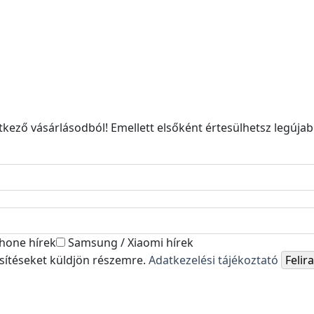
kező vásárlásodból! Emellett elsőként értesülhetsz legújabb
hone hírek
Samsung / Xiaomi hírek
esítéseket küldjön részemre.
Adatkezelési tájékoztató
Feli