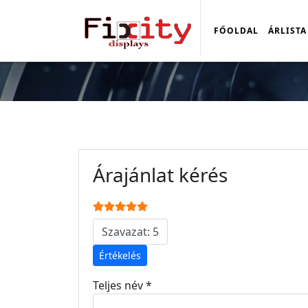
FŐOLDAL
ÁRLISTA
Árajánlat kérés
Olvasóink értékelése:
5
/
5
Kérjük, értékelje
Teljes név
*