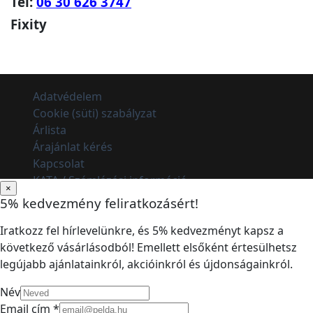
Tel:
06 30 626 3747
Fixity
Adatvédelem
Cookie (süti) szabályzat
Árlista
Árajánlat kérés
Kapcsolat
KATA / Számlázási információ
×
5% kedvezmény feliratkozásért!
Iratkozz fel hírlevelünkre, és 5% kedvezményt kapsz a
következő vásárlásodból! Emellett elsőként értesülhetsz
legújabb ajánlatainkról, akcióinkról és újdonságainkról.
Név
Email cím *