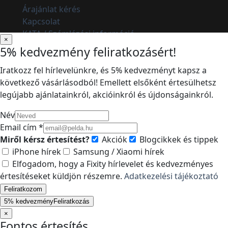
Árajánlat kérés
Kapcsolat
KATA / Számlázási információ
×
5% kedvezmény feliratkozásért!
Iratkozz fel hírlevelünkre, és 5% kedvezményt kapsz a
következő vásárlásodból! Emellett elsőként értesülhetsz
legújabb ajánlatainkról, akcióinkról és újdonságainkról.
Név
Email cím *
Miről kérsz értesítést?
Akciók
Blogcikkek és tippek
iPhone hírek
Samsung / Xiaomi hírek
Elfogadom, hogy a Fixity hírlevelet és kedvezményes
értesítéseket küldjön részemre.
Adatkezelési tájékoztató
Feliratkozom
5% kedvezmény
Feliratkozás
×
Fontos értesítés