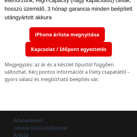
ellenőrzünk, High-capacity (nagy kapacitású) cellák,
hosszú üzemidő, 3 hónap garancia minden beépített
utángyártott akkura
iPhone árlista megnyitása
Kapcsolat / Időpont egyeztetés
Megjegyzés: az ár és a készlet típustól függően
változhat. Kérj pontos információt a Fixity csapatától –
gyors válasz és megbízható beépítés vár.
Adatvédelem
Cookie (süti) szabályzat
Árlista