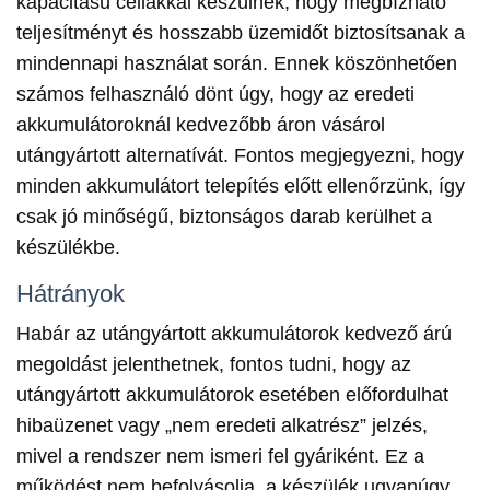
kapacitású cellákkal készülnek, hogy megbízható
teljesítményt és hosszabb üzemidőt biztosítsanak a
mindennapi használat során. Ennek köszönhetően
számos felhasználó dönt úgy, hogy az eredeti
akkumulátoroknál kedvezőbb áron vásárol
utángyártott alternatívát. Fontos megjegyezni, hogy
minden akkumulátort telepítés előtt ellenőrzünk, így
csak jó minőségű, biztonságos darab kerülhet a
készülékbe.
Hátrányok
Habár az utángyártott akkumulátorok kedvező árú
megoldást jelenthetnek, fontos tudni, hogy az
utángyártott akkumulátorok esetében előfordulhat
hibaüzenet vagy „nem eredeti alkatrész” jelzés,
mivel a rendszer nem ismeri fel gyáriként. Ez a
működést nem befolyásolja, a készülék ugyanúgy