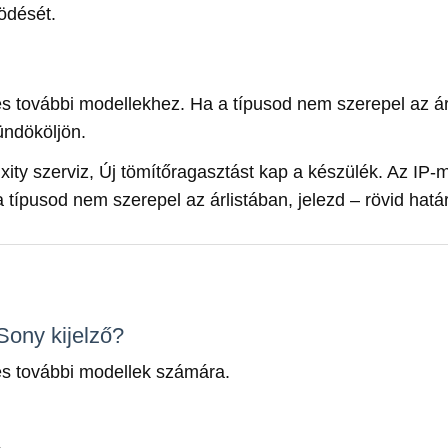
ödését.
L és további modellekhez. Ha a típusod nem szerepel az ár
ündököljön.
xity szerviz, Új tömítőragasztást kap a készülék. Az IP-
a típusod nem szerepel az árlistában, jelezd – rövid hatá
Sony kijelző?
L és további modellek számára.