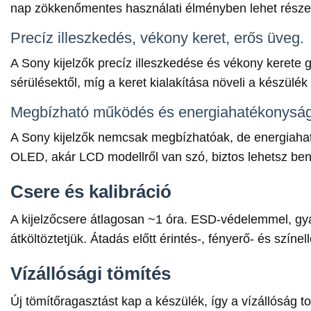
nap zökkenőmentes használati élményben lehet része
Precíz illeszkedés, vékony keret, erős üveg.
A Sony kijelzők precíz illeszkedése és vékony kerete 
sérülésektől, míg a keret kialakítása növeli a készülék
Megbízható működés és energiahatékonyság
A Sony kijelzők nemcsak megbízhatóak, de energiaha
OLED, akár LCD modellről van szó, biztos lehetsz ben
Csere és kalibráció
A kijelzőcsere átlagosan ~1 óra. ESD-védelemmel, gy
átköltöztetjük. Átadás előtt érintés-, fényerő- és szín
Vízállósági tömítés
Új tömítőragasztást kap a készülék, így a vízállóság to