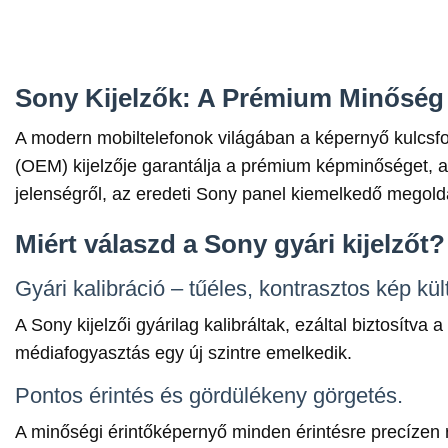
Sony Kijelzők: A Prémium Minőség 
A modern mobiltelefonok világában a képernyő kulcsfon
(OEM) kijelzője garantálja a prémium képminőséget, a
jelenségről, az eredeti Sony panel kiemelkedő megoldá
Miért válaszd a Sony gyári kijelzőt?
Gyári kalibráció – tűéles, kontrasztos kép kül
A Sony kijelzői gyárilag kalibráltak, ezáltal biztosítva
médiafogyasztás egy új szintre emelkedik.
Pontos érintés és gördülékeny görgetés.
A minőségi érintőképernyő minden érintésre precízen r