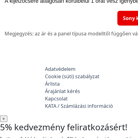
A kijelzőcsere átlagosan körülbelül 1 órát vesz igényb
Sony k
Megjegyzés: az ár és a panel típusa modelltől függően vá
Adatvédelem
Cookie (süti) szabályzat
Árlista
Árajánlat kérés
Kapcsolat
KATA / Számlázási információ
×
5% kedvezmény feliratkozásért!