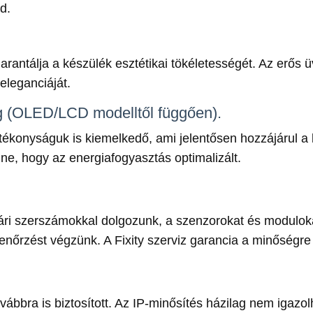
d.
garantálja a készülék esztétikai tökéletességét. Az erős
 eleganciáját.
 (OLED/LCD modelltől függően).
tékonyságuk is kiemelkedő, ami jelentősen hozzájárul 
ne, hogy az energiafogyasztás optimalizált.
ári szerszámokkal dolgozunk, a szenzorokat és moduloka
ellenőrzést végzünk. A Fixity szerviz garancia a minőségr
vábbra is biztosított. Az IP-minősítés házilag nem igazol