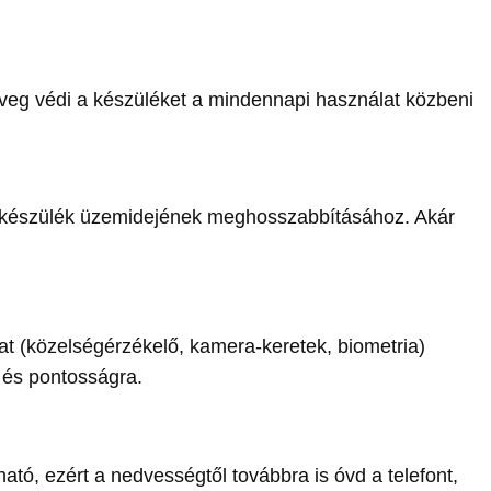
 üveg védi a készüléket a mindennapi használat közbeni
a készülék üzemidejének meghosszabbításához. Akár
t (közelségérzékelő, kamera-keretek, biometria)
e és pontosságra.
ható, ezért a nedvességtől továbbra is óvd a telefont,