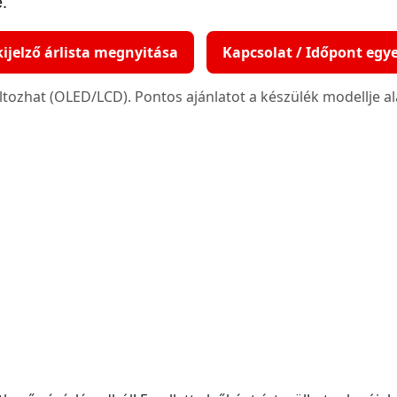
e.
ijelző árlista megnyitása
Kapcsolat / Időpont egy
ltozhat (OLED/LCD). Pontos ajánlatot a készülék modellje a