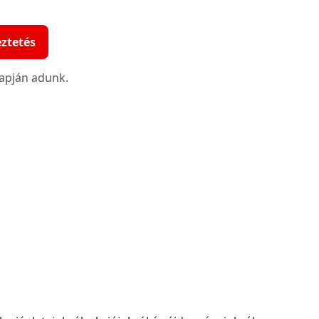
eztetés
lapján adunk.