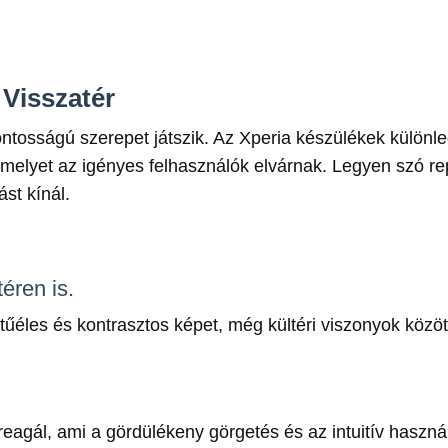
Visszatér
tosságú szerepet játszik. Az Xperia készülékek különleg
melyet az igényes felhasználók elvárnak. Legyen szó re
st kínál.
téren is.
 a tűéles és kontrasztos képet, még kültéri viszonyok közö
eagál, ami a gördülékeny görgetés és az intuitív haszná