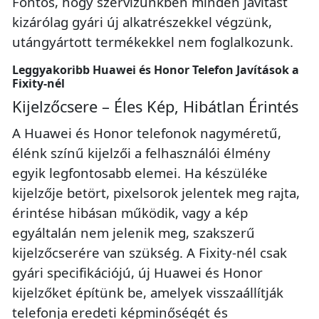
Fontos, hogy szervizünkben minden javítást
kizárólag gyári új alkatrészekkel végzünk,
utángyártott termékekkel nem foglalkozunk.
Leggyakoribb Huawei és Honor Telefon Javítások a
Fixity-nél
Kijelzőcsere – Éles Kép, Hibátlan Érintés
A Huawei és Honor telefonok nagyméretű,
élénk színű kijelzői a felhasználói élmény
egyik legfontosabb elemei. Ha készüléke
kijelzője betört, pixelsorok jelentek meg rajta,
érintése hibásan működik, vagy a kép
egyáltalán nem jelenik meg, szakszerű
kijelzőcserére van szükség. A Fixity-nél csak
gyári specifikációjú, új Huawei és Honor
kijelzőket építünk be, amelyek visszaállítják
telefonja eredeti képminőségét és