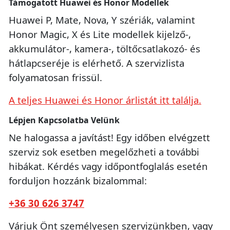
Támogatott Huawei és Honor Modellek
Huawei P, Mate, Nova, Y szériák, valamint
Honor Magic, X és Lite modellek kijelző-,
akkumulátor-, kamera-, töltőcsatlakozó- és
hátlapcseréje is elérhető. A szervizlista
folyamatosan frissül.
A teljes Huawei és Honor árlistát itt találja.
Lépjen Kapcsolatba Velünk
Ne halogassa a javítást! Egy időben elvégzett
szerviz sok esetben megelőzheti a további
hibákat. Kérdés vagy időpontfoglalás esetén
forduljon hozzánk bizalommal:
+36 30 626 3747
Várjuk Önt személyesen szervizünkben, vagy