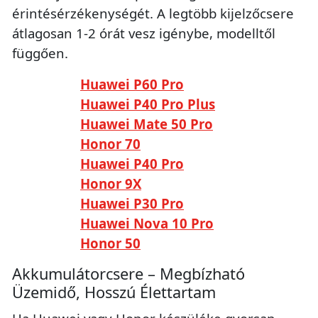
érintésérzékenységét. A legtöbb kijelzőcsere
átlagosan 1-2 órát vesz igénybe, modelltől
függően.
Huawei P60 Pro
Huawei P40 Pro Plus
Huawei Mate 50 Pro
Honor 70
Huawei P40 Pro
Honor 9X
Huawei P30 Pro
Huawei Nova 10 Pro
Honor 50
Akkumulátorcsere – Megbízható
Üzemidő, Hosszú Élettartam