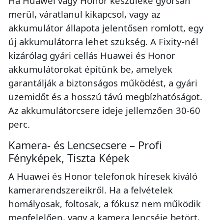
Ha Huawei vagy Honor készüléke gyorsan
merül, váratlanul kikapcsol, vagy az
akkumulátor állapota jelentősen romlott, egy
új akkumulátorra lehet szükség. A Fixity-nél
kizárólag gyári cellás Huawei és Honor
akkumulátorokat építünk be, amelyek
garantálják a biztonságos működést, a gyári
üzemidőt és a hosszú távú megbízhatóságot.
Az akkumulátorcsere ideje jellemzően 30-60
perc.
Kamera- és Lencsecsere – Profi
Fényképek, Tiszta Képek
A Huawei és Honor telefonok híresek kiváló
kamerarendszereikről. Ha a felvételek
homályosak, foltosak, a fókusz nem működik
megfelelően, vagy a kamera lencséje betört,