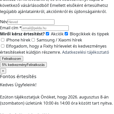
következő vásárlásodból! Emellett elsőként értesülhetsz
legújabb ajánlatainkról, akcióinkról és újdonságainkról.
Név
Email cím *
Miről kérsz értesítést?
Akciók
Blogcikkek és tippek
iPhone hírek
Samsung / Xiaomi hírek
Elfogadom, hogy a Fixity hírlevelet és kedvezményes
értesítéseket küldjön részemre.
Adatkezelési tájékoztató
Feliratkozom
5% kedvezmény
Feliratkozás
×
Fontos értesítés
Kedves Ügyfeleink!
Ezúton tájékoztatjuk Önöket, hogy 2026. augusztus 8-án
(szombaton) üzletünk 10:00 és 14:00 óra között tart nyitva.