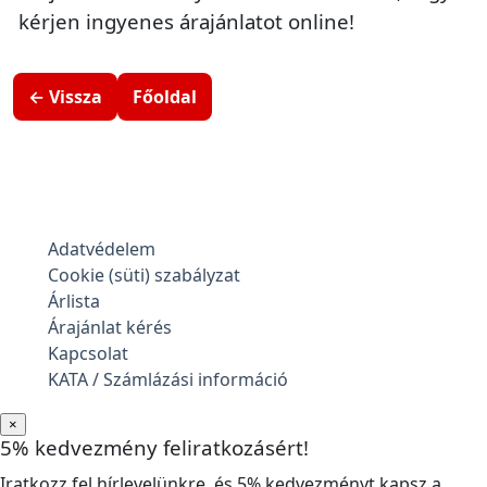
kérjen ingyenes árajánlatot online!
← Vissza
Főoldal
Adatvédelem
Cookie (süti) szabályzat
Árlista
Árajánlat kérés
Kapcsolat
KATA / Számlázási információ
×
5% kedvezmény feliratkozásért!
Iratkozz fel hírlevelünkre, és 5% kedvezményt kapsz a