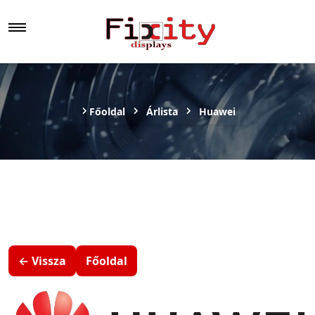
Főoldal
Árlista
Huawei
← Vissza
Főoldal