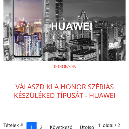
SHENZEN/KÍNA
VÁLASZD KI A HONOR SZÉRIÁS
KÉSZÜLÉKED TÍPUSÁT - HUAWEI
Tételek #
1. oldal / 2
1
2
Következő
Utolsó