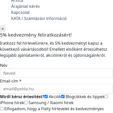
Árlista
Árajánlat kérés
Kapcsolat
KATA / Számlázási információ
×
5% kedvezmény feliratkozásért!
Iratkozz fel hírlevelünkre, és 5% kedvezményt kapsz a
következő vásárlásodból! Emellett elsőként értesülhetsz
legújabb ajánlatainkról, akcióinkról és újdonságainkról.
Név
Email cím *
Miről kérsz értesítést?
Akciók
Blogcikkek és tippek
iPhone hírek
Samsung / Xiaomi hírek
Elfogadom, hogy a Fixity hírlevelet és kedvezményes