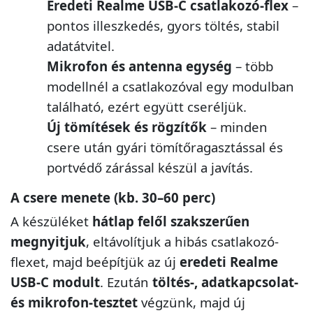
Eredeti Realme USB-C csatlakozó-flex
–
pontos illeszkedés, gyors töltés, stabil
adatátvitel.
Mikrofon és antenna egység
– több
modellnél a csatlakozóval egy modulban
található, ezért együtt cseréljük.
Új tömítések és rögzítők
– minden
csere után gyári tömítőragasztással és
portvédő zárással készül a javítás.
A csere menete (kb. 30–60 perc)
A készüléket
hátlap felől szakszerűen
megnyitjuk
, eltávolítjuk a hibás csatlakozó-
flexet, majd beépítjük az új
eredeti Realme
USB-C modult
. Ezután
töltés-, adatkapcsolat-
és mikrofon-tesztet
végzünk, majd új