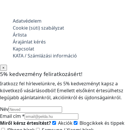
Adatvédelem
Cookie (süti) szabályzat
Árlista
Árajánlat kérés
Kapcsolat
KATA / Számlázási információ
×
5% kedvezmény feliratkozásért!
Iratkozz fel hírlevelünkre, és 5% kedvezményt kapsz a
következő vásárlásodból! Emellett elsőként értesülhetsz
legújabb ajánlatainkról, akcióinkról és újdonságainkról.
Név
Email cím *
Miről kérsz értesítést?
Akciók
Blogcikkek és tippek