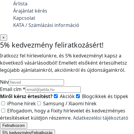
Árlista
Árajánlat kérés
Kapcsolat
KATA / Számlázási információ
×
5% kedvezmény feliratkozásért!
Iratkozz fel hírlevelünkre, és 5% kedvezményt kapsz a
következő vásárlásodból! Emellett elsőként értesülhetsz
legújabb ajánlatainkról, akcióinkról és újdonságainkról.
Név
Email cím *
Miről kérsz értesítést?
Akciók
Blogcikkek és tippek
iPhone hírek
Samsung / Xiaomi hírek
Elfogadom, hogy a Fixity hírlevelet és kedvezményes
értesítéseket küldjön részemre.
Adatkezelési tájékoztató
Feliratkozom
5% kedvezmény
Feliratkozás