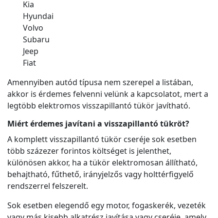
Kia
Hyundai
Volvo
Subaru
Jeep
Fiat
Amennyiben autód típusa nem szerepel a listában,
akkor is érdemes felvenni velünk a kapcsolatot, mert a
legtöbb elektromos visszapillantó tükör javítható.
Miért érdemes javítani a visszapillantó tükröt?
A komplett visszapillantó tükör cseréje sok esetben
több százezer forintos költséget is jelenthet,
különösen akkor, ha a tükör elektromosan állítható,
behajtható, fűthető, irányjelzős vagy holttérfigyelő
rendszerrel felszerelt.
Sok esetben elegendő egy motor, fogaskerék, vezeték
vagy más kisebb alkatrész javítása vagy cseréje, amely