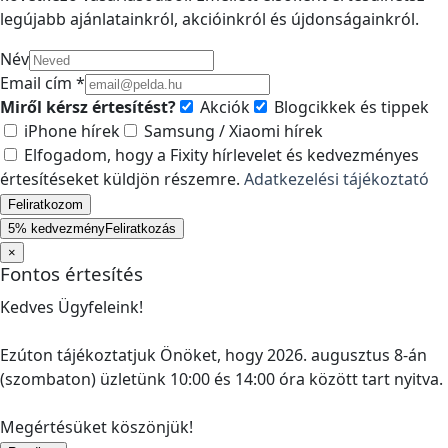
legújabb ajánlatainkról, akcióinkról és újdonságainkról.
Név
Email cím *
Miről kérsz értesítést?
Akciók
Blogcikkek és tippek
iPhone hírek
Samsung / Xiaomi hírek
Elfogadom, hogy a Fixity hírlevelet és kedvezményes
értesítéseket küldjön részemre.
Adatkezelési tájékoztató
Feliratkozom
5% kedvezmény
Feliratkozás
×
Fontos értesítés
Kedves Ügyfeleink!
Ezúton tájékoztatjuk Önöket, hogy 2026. augusztus 8-án
(szombaton) üzletünk 10:00 és 14:00 óra között tart nyitva.
Megértésüket köszönjük!