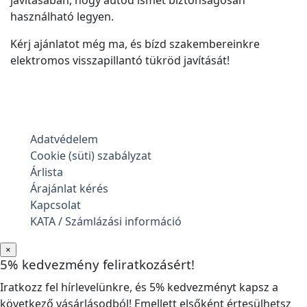
javításában, hogy autód ismét biztonságosan
használható legyen.
Kérj ajánlatot még ma, és bízd szakembereinkre
elektromos visszapillantó tükröd javítását!
Adatvédelem
Cookie (süti) szabályzat
Árlista
Árajánlat kérés
Kapcsolat
KATA / Számlázási információ
×
5% kedvezmény feliratkozásért!
Iratkozz fel hírlevelünkre, és 5% kedvezményt kapsz a
következő vásárlásodból! Emellett elsőként értesülhetsz