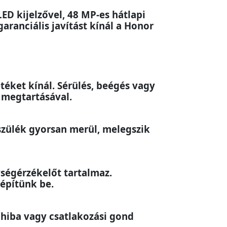
D kijelzővel, 48 MP-es hátlapi
aranciális javítást kínál a Honor
éket kínál. Sérülés, beégés vagy
g megtartásával.
szülék gyorsan merül, melegszik
ységérzékelőt tartalmaz.
építünk be.
i hiba vagy csatlakozási gond