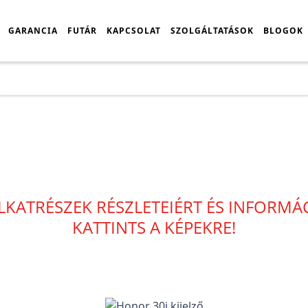
GARANCIA
FUTÁR
KAPCSOLAT
SZOLGÁLTATÁSOK
BLOGOK
Főoldal
Árlista
Huawei
Huawei Honor
Honor 30i
LKATRÉSZEK RÉSZLETEIÉRT ÉS INFORM
KATTINTS A KÉPEKRE!