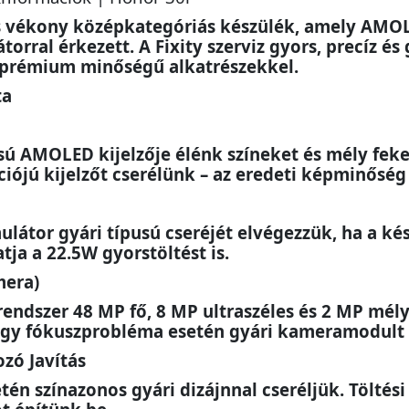
s vékony középkategóriás készülék, amely AMOLE
ral érkezett. A Fixity szerviz gyors, precíz és g
y prémium minőségű alkatrészekkel.
ta
ú AMOLED kijelzője élénk színeket és mély feket
ációjú kijelzőt cserélünk – az eredeti képminősé
látor gyári típusú cseréjét elvégezzük, ha a ké
tja a 22.5W gyorstöltést is.
mera)
rendszer 48 MP fő, 8 MP ultraszéles és 2 MP mél
vagy fókuszprobléma esetén gyári kameramodult 
zó Javítás
tén színazonos gyári dizájnnal cseréljük. Töltés