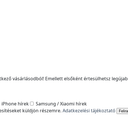
kező vásárlásodból! Emellett elsőként értesülhetsz legújabb
iPhone hírek
Samsung / Xiaomi hírek
tesítéseket küldjön részemre.
Adatkezelési tájékoztató
Felir