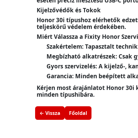
esetén precíz illesztésű USB-C port
Kijelzővédők és Tokok
Honor 30i típushoz elérhetők edzett 
teljeskörű védelem érdekében.
Miért Válassza a Fixity Honor Szervi
Szakértelem: Tapasztalt techniku
Megbízható alkatrészek: Csak g
Gyors szervizelés: A kijelző-,
Garancia: Minden beépített alkat
Kérjen most árajánlatot Honor 30i k
minden típushibára.
← Vissza
Főoldal