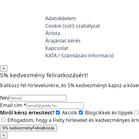
Adatvédelem
Cookie (süti) szabályzat
Árlista
Árajánlat kérés
Kapcsolat
KATA / Számlázási információ
×
5% kedvezmény feliratkozásért!
Iratkozz fel hírlevelünkre, és 5% kedvezményt kapsz a követ
Név
Email cím *
Miről kérsz értesítést?
Akciók
Blogcikkek és tippek
Elfogadom, hogy a Fixity hírlevelet és kedvezményes ér
5% kedvezmény
Feliratkozás
×