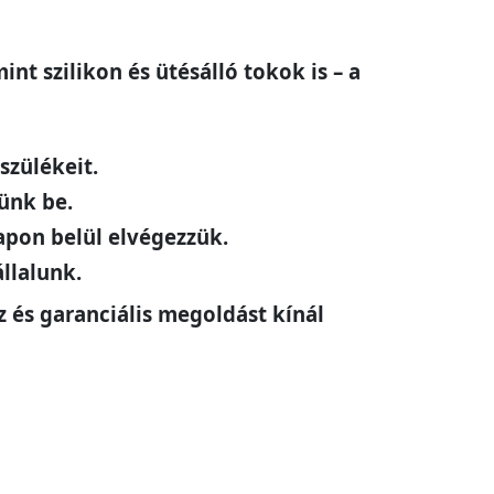
int szilikon és ütésálló tokok is – a
szülékeit.
ünk be.
apon belül elvégezzük.
állalunk.
íz és garanciális megoldást kínál