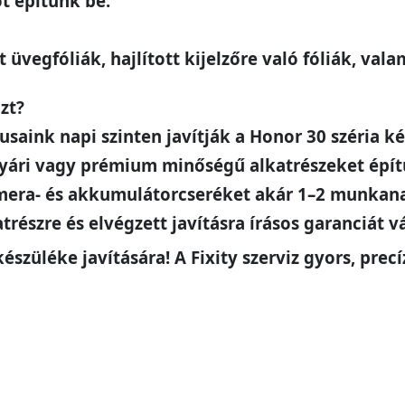
ot építünk be.
üvegfóliák, hajlított kijelzőre való fóliák, valam
zt?
saink napi szinten javítják a Honor 30 széria ké
yári vagy prémium minőségű alkatrészeket épít
 kamera- és akkumulátorcseréket akár 1–2 munkan
részre és elvégzett javításra írásos garanciát v
észüléke javítására! A Fixity szerviz gyors, prec