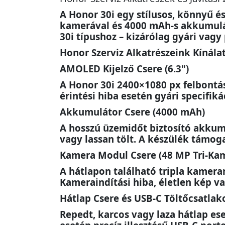
A Honor 30i egy stílusos, könnyű é
kamerával és 4000 mAh-s akkumulátor
30i típushoz – kizárólag gyári vag
Honor Szerviz Alkatrészeink Kínála
AMOLED Kijelző Csere (6.3")
A Honor 30i 2400×1080 px felbontás
érintési hiba esetén gyári specifik
Akkumulátor Csere (4000 mAh)
A hosszú üzemidőt biztosító akkumu
vagy lassan tölt. A készülék támoga
Kamera Modul Csere (48 MP Tri-Ka
A hátlapon található tripla kamera
Kameraindítási hiba, életlen kép 
Hátlap Csere és USB-C Töltőcsatlako
Repedt, karcos vagy laza hátlap ese