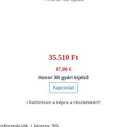
35.510 Ft
87,00 €
Honor 30i gyári kijelző
Kapcsolat
ℹ️ Kattintson a képre a részletekért!
 Információk | Honor 30i