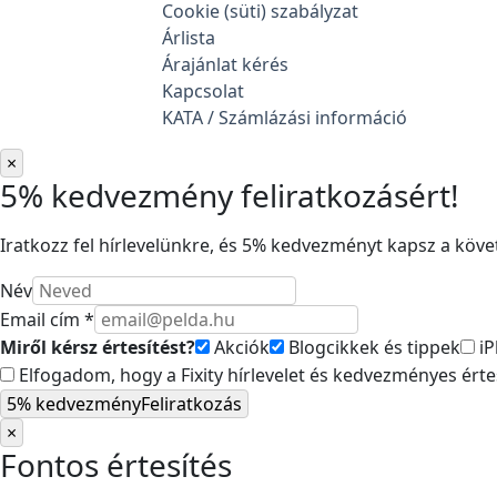
Cookie (süti) szabályzat
Árlista
Árajánlat kérés
Kapcsolat
KATA / Számlázási információ
×
5% kedvezmény feliratkozásért!
Iratkozz fel hírlevelünkre, és 5% kedvezményt kapsz a követ
Név
Email cím *
Miről kérsz értesítést?
Akciók
Blogcikkek és tippek
iP
Elfogadom, hogy a Fixity hírlevelet és kedvezményes ért
5% kedvezmény
Feliratkozás
×
Fontos értesítés