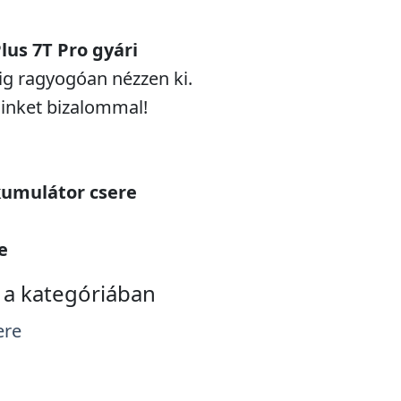
us 7T Pro gyári
ig ragyogóan nézzen ki.
minket bizalommal!
kumulátor csere
e
a kategóriában
ere