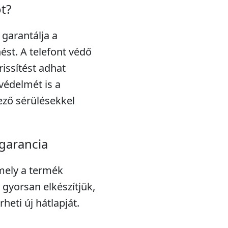
ot?
 garantálja a
st. A telefont védő
rissítést adhat
védelmét is a
ező sérülésekkel
garancia
amely a termék
gyorsan elkészítjük,
heti új hátlapját.