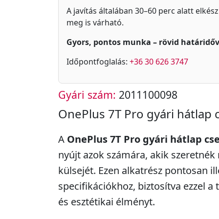
A javítás általában 30–60 perc alatt elkés
meg is várható.
Gyors, pontos munka – rövid határidőv
Időpontfoglalás:
+36 30 626 3747
Gyári szám:
2011100098
OnePlus 7T Pro gyári hátlap 
A
OnePlus 7T Pro gyári hátlap cs
nyújt azok számára, akik szeretnék 
külsejét. Ezen alkatrész pontosan il
specifikációkhoz, biztosítva ezzel a 
és esztétikai élményt.