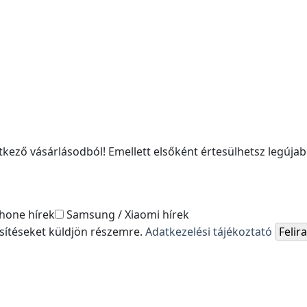
kező vásárlásodból! Emellett elsőként értesülhetsz legújabb
hone hírek
Samsung / Xiaomi hírek
esítéseket küldjön részemre.
Adatkezelési tájékoztató
Feli