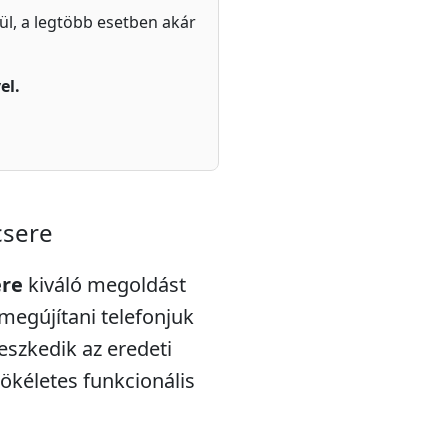
zül, a legtöbb esetben akár
el.
csere
ere
kiváló megoldást
megújítani telefonjuk
leszkedik az eredeti
tökéletes funkcionális