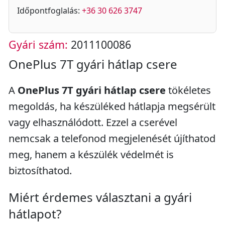
Időpontfoglalás:
+36 30 626 3747
Gyári szám:
2011100086
OnePlus 7T gyári hátlap csere
A
OnePlus 7T gyári hátlap csere
tökéletes
megoldás, ha készüléked hátlapja megsérült
vagy elhasználódott. Ezzel a cserével
nemcsak a telefonod megjelenését újíthatod
meg, hanem a készülék védelmét is
biztosíthatod.
Miért érdemes választani a gyári
hátlapot?