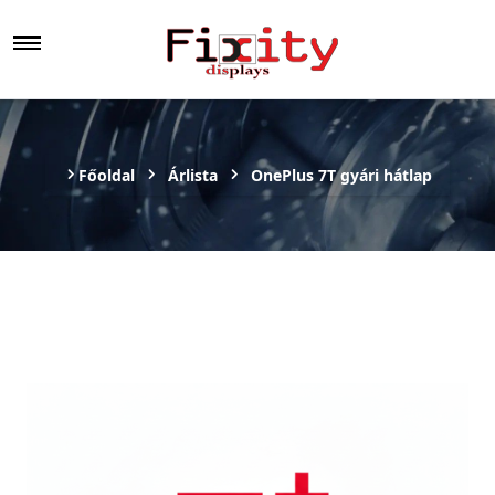
Főoldal
Árlista
OnePlus 7T gyári hátlap