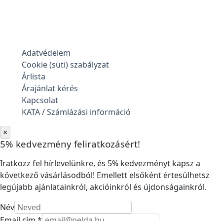
Adatvédelem
Cookie (süti) szabályzat
Árlista
Árajánlat kérés
Kapcsolat
KATA / Számlázási információ
×
5% kedvezmény feliratkozásért!
Iratkozz fel hírlevelünkre, és 5% kedvezményt kapsz a
következő vásárlásodból! Emellett elsőként értesülhetsz
legújabb ajánlatainkról, akcióinkról és újdonságainkról.
Név
Email cím *