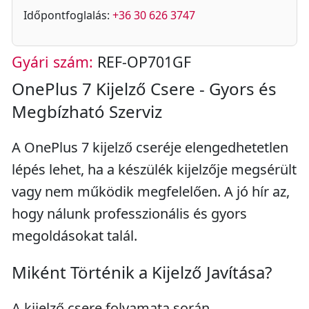
Időpontfoglalás:
+36 30 626 3747
Gyári szám:
REF-OP701GF
OnePlus 7 Kijelző Csere - Gyors és
Megbízható Szerviz
A OnePlus 7 kijelző cseréje elengedhetetlen
lépés lehet, ha a készülék kijelzője megsérült
vagy nem működik megfelelően. A jó hír az,
hogy nálunk professzionális és gyors
megoldásokat talál.
Miként Történik a Kijelző Javítása?
A kijelző csere folyamata során