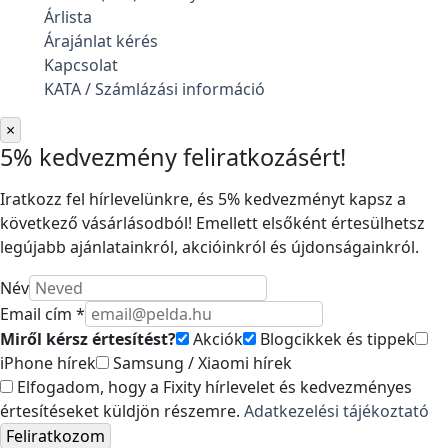
Árlista
Árajánlat kérés
Kapcsolat
KATA / Számlázási információ
×
5% kedvezmény feliratkozásért!
Iratkozz fel hírlevelünkre, és 5% kedvezményt kapsz a
következő vásárlásodból! Emellett elsőként értesülhetsz
legújabb ajánlatainkról, akcióinkról és újdonságainkról.
Név
Email cím *
Miről kérsz értesítést?
Akciók
Blogcikkek és tippek
iPhone hírek
Samsung / Xiaomi hírek
Elfogadom, hogy a Fixity hírlevelet és kedvezményes
értesítéseket küldjön részemre.
Adatkezelési tájékoztató
Feliratkozom