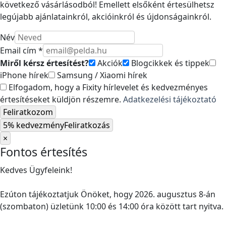
következő vásárlásodból! Emellett elsőként értesülhetsz
legújabb ajánlatainkról, akcióinkról és újdonságainkról.
Név
Email cím *
Miről kérsz értesítést?
Akciók
Blogcikkek és tippek
iPhone hírek
Samsung / Xiaomi hírek
Elfogadom, hogy a Fixity hírlevelet és kedvezményes
értesítéseket küldjön részemre.
Adatkezelési tájékoztató
Feliratkozom
5% kedvezmény
Feliratkozás
×
Fontos értesítés
Kedves Ügyfeleink!
Ezúton tájékoztatjuk Önöket, hogy 2026. augusztus 8-án
(szombaton) üzletünk 10:00 és 14:00 óra között tart nyitva.