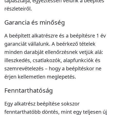
tapasztalja, egyeztessen velünk a beépítés
részleteiről.
Garancia és minőség
A beépített alkatrészre és a beépítésre 1 év
garanciát vállalunk. A beérkező tételek
minden darabját ellenőrzésnek vetjük alá:
illeszkedés, csatlakozók, alapfunkciók és
szemrevételezés – hogy a beépítéskor ne
érjen kellemetlen meglepetés.
Fenntarthatóság
Egy alkatrész beépítése sokszor
fenntarthatóbb döntés, mint egy teljesen új