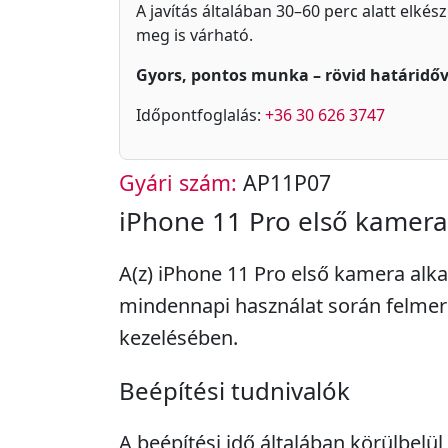
A javítás általában 30–60 perc alatt elkés
meg is várható.
Gyors, pontos munka – rövid határidőv
Időpontfoglalás:
+36 30 626 3747
Gyári szám:
AP11P07
iPhone 11 Pro első kamera
A(z) iPhone 11 Pro első kamera alka
mindennapi használat során felme
kezelésében.
Beépítési tudnivalók
A beépítési idő általában körülbelül