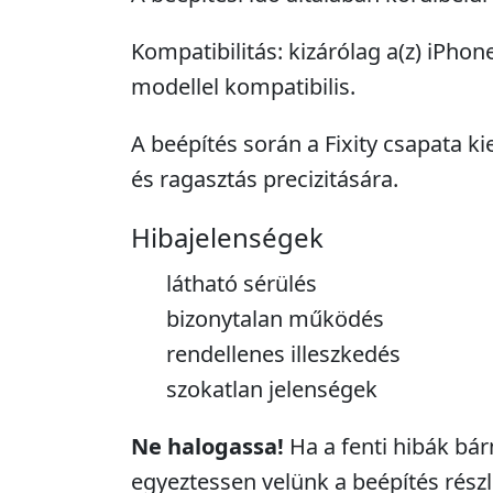
Kompatibilitás: kizárólag a(z) iPho
modellel kompatibilis.
A beépítés során a Fixity csapata ki
és ragasztás precizitására.
Hibajelenségek
látható sérülés
bizonytalan működés
rendellenes illeszkedés
szokatlan jelenségek
Ne halogassa!
Ha a fenti hibák bár
egyeztessen velünk a beépítés részle