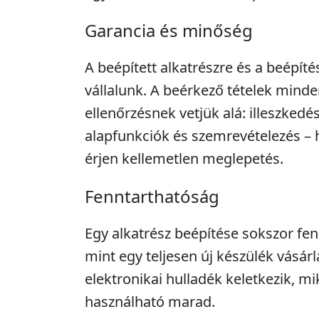
Garancia és minőség
A beépített alkatrészre és a beépíté
vállalunk. A beérkező tételek minde
ellenőrzésnek vetjük alá: illeszkedé
alapfunkciók és szemrevételezés – 
érjen kellemetlen meglepetés.
Fenntarthatóság
Egy alkatrész beépítése sokszor fe
mint egy teljesen új készülék vásár
elektronikai hulladék keletkezik, m
használható marad.