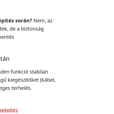
építés során?
Nem, az
ek, de a biztonság
mentés
után
nden funkció stabilan
gű kiegészítőket (kábel,
leges terhelés.
beépítés