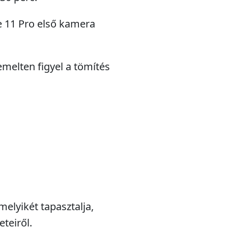
ne 11 Pro első kamera
emelten figyel a tömítés
melyikét tapasztalja,
teiről.