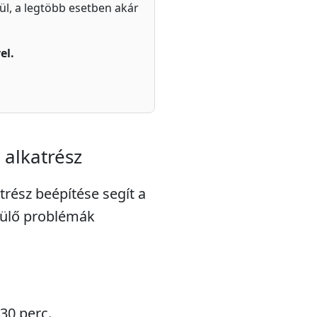
zül, a legtöbb esetben akár
el.
 alkatrész
trész beépítése segít a
rülő problémák
 30 perc.