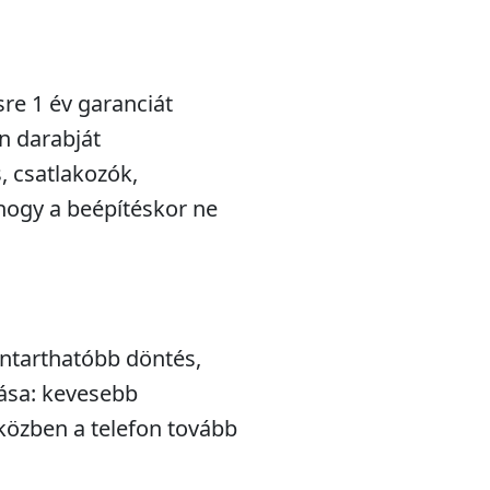
sre 1 év garanciát
n darabját
s, csatlakozók,
hogy a beépítéskor ne
nntarthatóbb döntés,
lása: kevesebb
iközben a telefon tovább