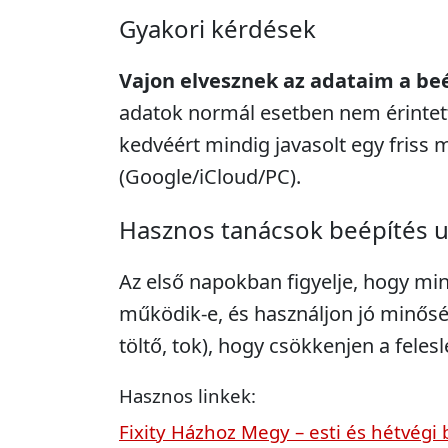
Gyakori kérdések
Vajon elvesznek az adataim a be
adatok normál esetben nem érintett
kedvéért mindig javasolt egy friss 
(Google/iCloud/PC).
Hasznos tanácsok beépítés 
Az első napokban figyelje, hogy mi
működik-e, és használjon jó minősé
töltő, tok), hogy csökkenjen a feles
Hasznos linkek:
Fixity Házhoz Megy – esti és hétvégi 