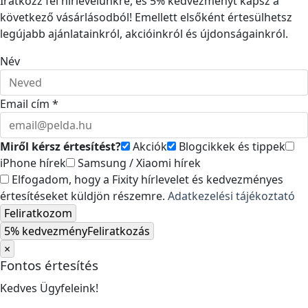
Iratkozz fel hírlevelünkre, és 5% kedvezményt kapsz a
következő vásárlásodból! Emellett elsőként értesülhetsz
legújabb ajánlatainkról, akcióinkról és újdonságainkról.
Név
Email cím *
Miről kérsz értesítést?
Akciók
Blogcikkek és tippek
iPhone hírek
Samsung / Xiaomi hírek
Elfogadom, hogy a Fixity hírlevelet és kedvezményes
értesítéseket küldjön részemre.
Adatkezelési tájékoztató
Feliratkozom
5% kedvezmény
Feliratkozás
×
Fontos értesítés
Kedves Ügyfeleink!