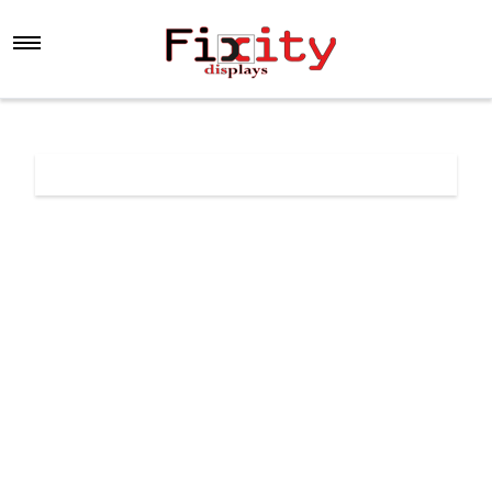
Főoldal
Árlista
iPhone 11 Pro kamera lencse