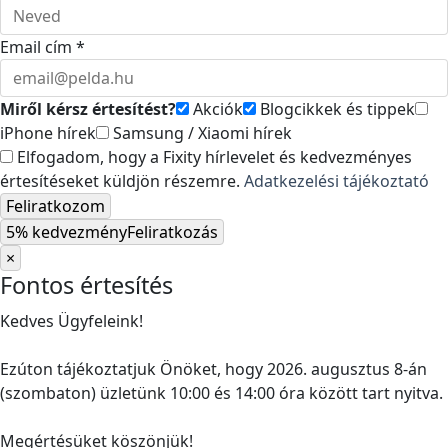
Email cím *
Miről kérsz értesítést?
Akciók
Blogcikkek és tippek
iPhone hírek
Samsung / Xiaomi hírek
Elfogadom, hogy a Fixity hírlevelet és kedvezményes
értesítéseket küldjön részemre.
Adatkezelési tájékoztató
Feliratkozom
5% kedvezmény
Feliratkozás
×
Fontos értesítés
Kedves Ügyfeleink!
Ezúton tájékoztatjuk Önöket, hogy 2026. augusztus 8-án
(szombaton) üzletünk 10:00 és 14:00 óra között tart nyitva.
Megértésüket köszönjük!