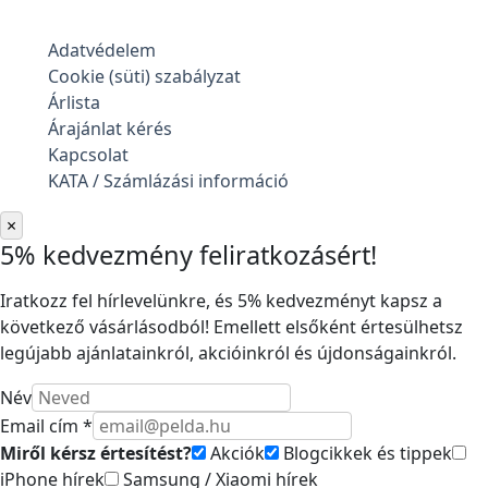
Adatvédelem
Cookie (süti) szabályzat
Árlista
Árajánlat kérés
Kapcsolat
KATA / Számlázási információ
×
5% kedvezmény feliratkozásért!
Iratkozz fel hírlevelünkre, és 5% kedvezményt kapsz a
következő vásárlásodból! Emellett elsőként értesülhetsz
legújabb ajánlatainkról, akcióinkról és újdonságainkról.
Név
Email cím *
Miről kérsz értesítést?
Akciók
Blogcikkek és tippek
iPhone hírek
Samsung / Xiaomi hírek