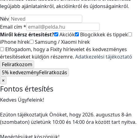
legújabb ajánlatainkról, akcióinkról és újdonságainkról.
Név
Email cím *
Miről kérsz értesítést?
Akciók
Blogcikkek és tippek
iPhone hírek
Samsung / Xiaomi hírek
Elfogadom, hogy a Fixity hírlevelet és kedvezményes
értesítéseket küldjön részemre.
Adatkezelési tájékoztató
Feliratkozom
5% kedvezmény
Feliratkozás
×
Fontos értesítés
Kedves Ügyfeleink!
Ezúton tájékoztatjuk Önöket, hogy 2026. augusztus 8-án
(szombaton) üzletünk 10:00 és 14:00 óra között tart nyitva.
Megértésüket köszönjük!