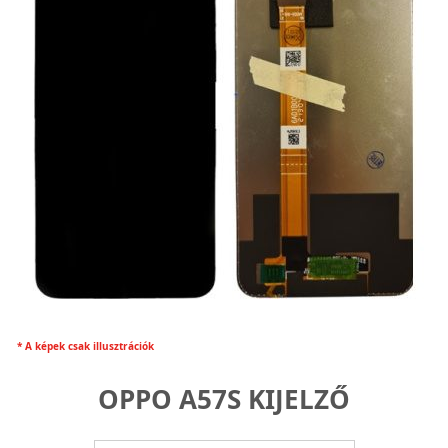
* A képek csak illusztrációk
OPPO A57S KIJELZŐ