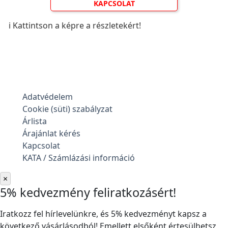
KAPCSOLAT
ℹ️ Kattintson a képre a részletekért!
Adatvédelem
Cookie (süti) szabályzat
Árlista
Árajánlat kérés
Kapcsolat
KATA / Számlázási információ
×
5% kedvezmény feliratkozásért!
Iratkozz fel hírlevelünkre, és 5% kedvezményt kapsz a
következő vásárlásodból! Emellett elsőként értesülhetsz