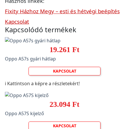
Hasznos linkek:
Fixity Házhoz Megy – esti és hétvégi beépítés
Kapcsolat
Kapcsolódó termékek
19.261 Ft
Oppo A57s gyári hátlap
KAPCSOLAT
ℹ️ Kattintson a képre a részletekért!
23.094 Ft
Oppo A57S kijelző
KAPCSOLAT