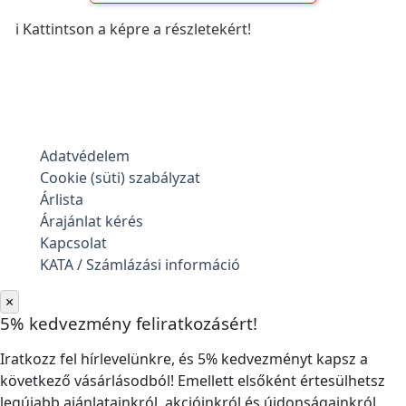
ℹ️ Kattintson a képre a részletekért!
Adatvédelem
Cookie (süti) szabályzat
Árlista
Árajánlat kérés
Kapcsolat
KATA / Számlázási információ
×
5% kedvezmény feliratkozásért!
Iratkozz fel hírlevelünkre, és 5% kedvezményt kapsz a
következő vásárlásodból! Emellett elsőként értesülhetsz
legújabb ajánlatainkról, akcióinkról és újdonságainkról.