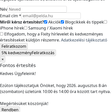
Név
Email cím *
Miről kérsz értesítést?
Akciók
Blogcikkek és tippek
iPhone hírek
Samsung / Xiaomi hírek
Elfogadom, hogy a Fixity hírlevelet és kedvezményes
értesítéseket küldjön részemre.
Adatkezelési tájékoztató
Feliratkozom
5% kedvezmény
Feliratkozás
×
Fontos értesítés
Kedves Ügyfeleink!
Ezúton tájékoztatjuk Önöket, hogy 2026. augusztus 8-án
(szombaton) üzletünk 10:00 és 14:00 óra között tart nyitva.
Megértésüket köszönjük!
Rendben