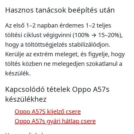
Hasznos tanácsok beépítés után
Az első 1–2 napban érdemes 1–2 teljes
töltési ciklust végigvinni (100% → 15–20%),
hogy a töltöttségjelzés stabilizálódjon.
Kerülje az extrém meleget, és figyelje, hogy
töltés közben ne melegedjen szokatlanul a
készülék.
Kapcsolódó tételek Oppo A57s
készülékhez
Oppo A57S kijelző csere
Oppo A57s gyári hátlap csere