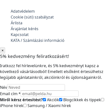
Adatvédelem
Cookie (süti) szabályzat
Árlista
Árajánlat kérés
Kapcsolat
KATA / Számlázási információ
×
5% kedvezmény feliratkozásért!
Iratkozz fel hírlevelünkre, és 5% kedvezményt kapsz a
következő vásárlásodból! Emellett elsőként értesülhetsz
legújabb ajánlatainkról, akcióinkról és újdonságainkról.
Név
Email cím *
Miről kérsz értesítést?
Akciók
Blogcikkek és tippek
iPhone hírek
Samsung / Xiaomi hírek