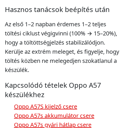
Hasznos tanácsok beépítés után
Az első 1–2 napban érdemes 1–2 teljes
töltési ciklust végigvinni (100% → 15–20%),
hogy a töltöttségjelzés stabilizálódjon.
Kerülje az extrém meleget, és figyelje, hogy
töltés közben ne melegedjen szokatlanul a
készülék.
Kapcsolódó tételek Oppo A57
készülékhez
Oppo A57S kijelző csere
Oppo A57s akkumulátor csere
Oppo A57s gyári hátlap csere