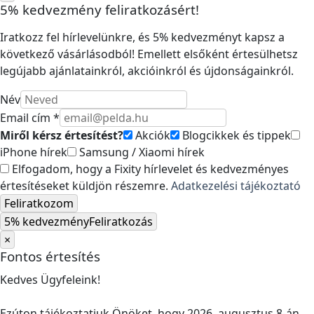
5% kedvezmény feliratkozásért!
Iratkozz fel hírlevelünkre, és 5% kedvezményt kapsz a
következő vásárlásodból! Emellett elsőként értesülhetsz
legújabb ajánlatainkról, akcióinkról és újdonságainkról.
Név
Email cím *
Miről kérsz értesítést?
Akciók
Blogcikkek és tippek
iPhone hírek
Samsung / Xiaomi hírek
Elfogadom, hogy a Fixity hírlevelet és kedvezményes
értesítéseket küldjön részemre.
Adatkezelési tájékoztató
Feliratkozom
5% kedvezmény
Feliratkozás
×
Fontos értesítés
Kedves Ügyfeleink!
Ezúton tájékoztatjuk Önöket, hogy 2026. augusztus 8-án