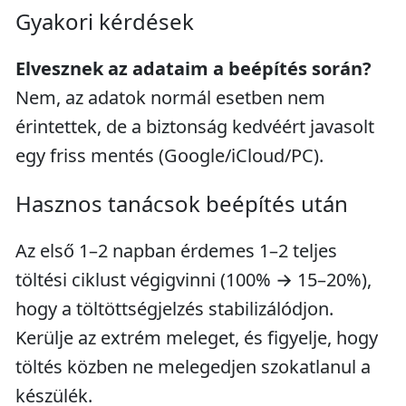
Gyakori kérdések
Elvesznek az adataim a beépítés során?
Nem, az adatok normál esetben nem
érintettek, de a biztonság kedvéért javasolt
egy friss mentés (Google/iCloud/PC).
Hasznos tanácsok beépítés után
Az első 1–2 napban érdemes 1–2 teljes
töltési ciklust végigvinni (100% → 15–20%),
hogy a töltöttségjelzés stabilizálódjon.
Kerülje az extrém meleget, és figyelje, hogy
töltés közben ne melegedjen szokatlanul a
készülék.