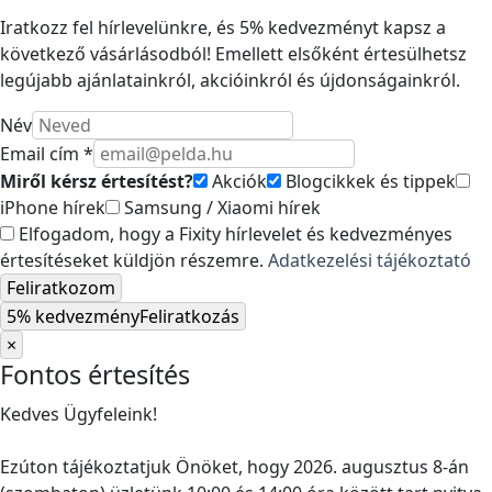
Iratkozz fel hírlevelünkre, és 5% kedvezményt kapsz a
következő vásárlásodból! Emellett elsőként értesülhetsz
legújabb ajánlatainkról, akcióinkról és újdonságainkról.
Név
Email cím *
Miről kérsz értesítést?
Akciók
Blogcikkek és tippek
iPhone hírek
Samsung / Xiaomi hírek
Elfogadom, hogy a Fixity hírlevelet és kedvezményes
értesítéseket küldjön részemre.
Adatkezelési tájékoztató
Feliratkozom
5% kedvezmény
Feliratkozás
×
Fontos értesítés
Kedves Ügyfeleink!
Ezúton tájékoztatjuk Önöket, hogy 2026. augusztus 8-án