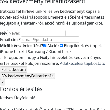
5% kedvezmény feliratkozásért!
Iratkozz fel hírlevelünkre, és 5% kedvezményt kapsz a
következő vásárlásodból! Emellett elsőként értesülhetsz
legújabb ajánlatainkról, akcióinkról és újdonságainkról.
Név
Email cím *
Miről kérsz értesítést?
Akciók
Blogcikkek és tippek
iPhone hírek
Samsung / Xiaomi hírek
Elfogadom, hogy a Fixity hírlevelet és kedvezményes
értesítéseket küldjön részemre.
Adatkezelési tájékoztató
Feliratkozom
5% kedvezmény
Feliratkozás
×
Fontos értesítés
Kedves Ügyfeleink!
Ezúton tájékoztatjuk Önöket, hogy 2026. augusztus 8-án