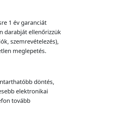
sre 1 év garanciát
n darabját ellenőrizzük
iók, szemrevételezés),
etlen meglepetés.
nntarthatóbb döntés,
esebb elektronikai
efon tovább