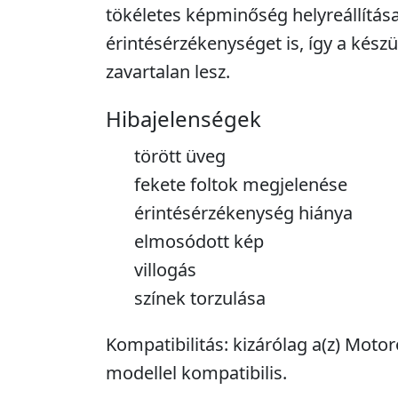
tökéletes képminőség helyreállítása 
érintésérzékenységet is, így a kész
zavartalan lesz.
Hibajelenségek
törött üveg
fekete foltok megjelenése
érintésérzékenység hiánya
elmosódott kép
villogás
színek torzulása
Kompatibilitás: kizárólag a(z) Motor
modellel kompatibilis.