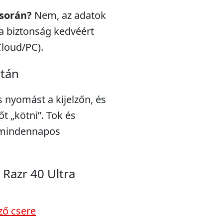
 során?
Nem, az adatok
a biztonság kedvéért
Cloud/PC).
után
s nyomást a kijelzőn, és
t „kötni”. Tok és
a mindennapos
Razr 40 Ultra
ző csere