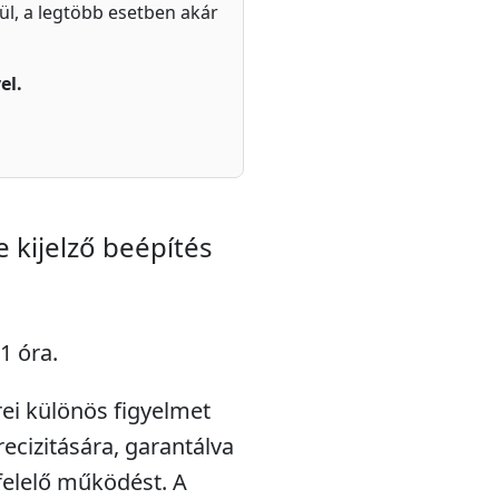
zül, a legtöbb esetben akár
el.
 kijelző beépítés
1 óra.
rei különös figyelmet
ecizitására, garantálva
gfelelő működést. A