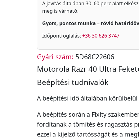
A javítás általában 30–60 perc alatt elkés
meg is várható.
Gyors, pontos munka – rövid határidőv
Időpontfoglalás:
+36 30 626 3747
Gyári szám:
5D68C22606
Motorola Razr 40 Ultra Fekete
Beépítési tudnivalók
A beépítési idő általában körülbelül 
A beépítés során a Fixity szakembe
fordítanak a tömítés és ragasztás pr
ezzel a kijelző tartósságát és a me