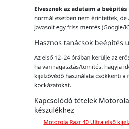
Elvesznek az adataim a beépítés
normál esetben nem érintettek, de 
javasolt egy friss mentés (Google/i
Hasznos tanácsok beépítés 
Az első 12–24 órában kerülje az erő
ha van ragasztás/tömítés, hagyja idő
kijelzővédő használata csökkenti 
kockázatokat.
Kapcsolódó tételek Motorola 
készülékhez
Motorola Razr 40 Ultra első kijel