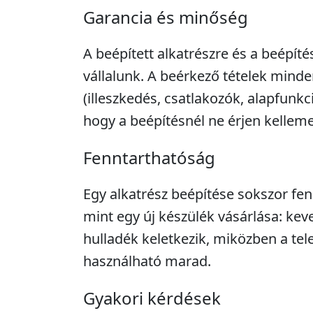
Garancia és minőség
A beépített alkatrészre és a beépíté
vállalunk. A beérkező tételek minde
(illeszkedés, csatlakozók, alapfunkc
hogy a beépítésnél ne érjen kellem
Fenntarthatóság
Egy alkatrész beépítése sokszor fe
mint egy új készülék vásárlása: kev
hulladék keletkezik, miközben a tel
használható marad.
Gyakori kérdések