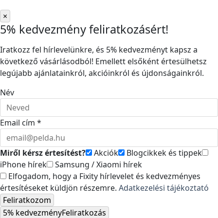
×
5% kedvezmény feliratkozásért!
Iratkozz fel hírlevelünkre, és 5% kedvezményt kapsz a
következő vásárlásodból! Emellett elsőként értesülhetsz
legújabb ajánlatainkról, akcióinkról és újdonságainkról.
Név
Email cím *
Miről kérsz értesítést?
Akciók
Blogcikkek és tippek
iPhone hírek
Samsung / Xiaomi hírek
Elfogadom, hogy a Fixity hírlevelet és kedvezményes
értesítéseket küldjön részemre.
Adatkezelési tájékoztató
Feliratkozom
5% kedvezmény
Feliratkozás