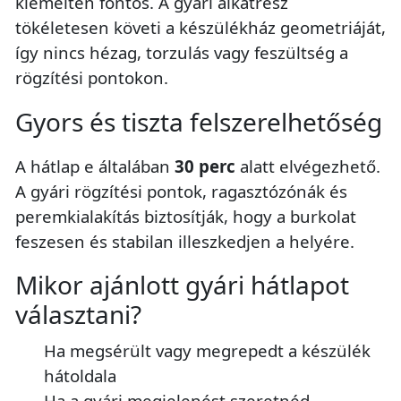
kiemelten fontos. A gyári alkatrész
tökéletesen követi a készülékház geometriáját,
így nincs hézag, torzulás vagy feszültség a
rögzítési pontokon.
Gyors és tiszta felszerelhetőség
A hátlap e általában
30 perc
alatt elvégezhető.
A gyári rögzítési pontok, ragasztózónák és
peremkialakítás biztosítják, hogy a burkolat
feszesen és stabilan illeszkedjen a helyére.
Mikor ajánlott gyári hátlapot
választani?
Ha megsérült vagy megrepedt a készülék
hátoldala
Ha a gyári megjelenést szeretnéd