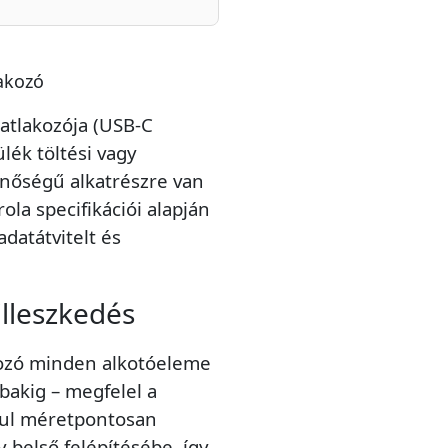
lakozó
satlakozója (USB-C
lék töltési vagy
inőségű alkatrészre van
ola specifikációi alapján
adatátvitelt és
lleszkedés
akozó minden alkotóeleme
ábakig – megfelel a
dul méretpontosan
y belső felépítésébe, így