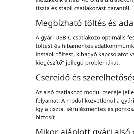
tiszta és stabil csatlakozást garantál.
Megbízható töltés és ada
A gyári USB-C csatlakozó optimális fes
töltést és hibamentes adatkommuniká
instabil töltést, kihagyó kapcsolatot 
kiegészítő” jellegű problémákat.
Csereidő és szerelhetősé
Az alsó csatlakozó modul cseréje je
folyamat. A modul közvetlenül a gyár
így a tiszta, sérülésmentes és ponto
biztosít.
Mikor ajánlott gyári alsó