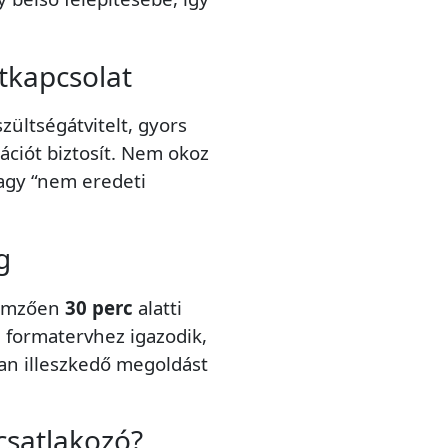
tkapcsolat
zültségátvitelt, gyors
ciót biztosít. Nem okoz
vagy “nem eredeti
g
llemzően
30 perc
alatti
i formatervhez igazodik,
san illeszkedő megoldást
 csatlakozó?