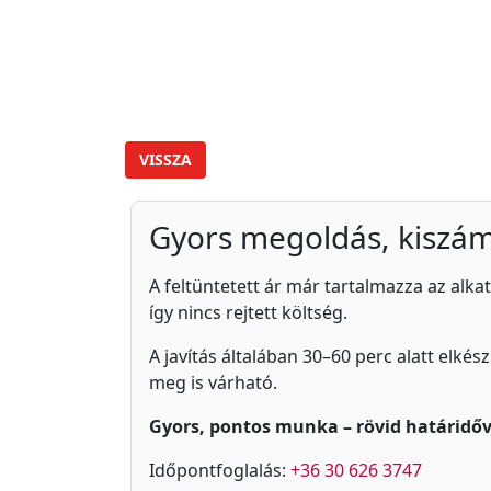
VISSZA
Gyors megoldás, kiszám
A feltüntetett ár már tartalmazza az alkat
így nincs rejtett költség.
A javítás általában 30–60 perc alatt elkés
meg is várható.
Gyors, pontos munka – rövid határidőv
Időpontfoglalás:
+36 30 626 3747