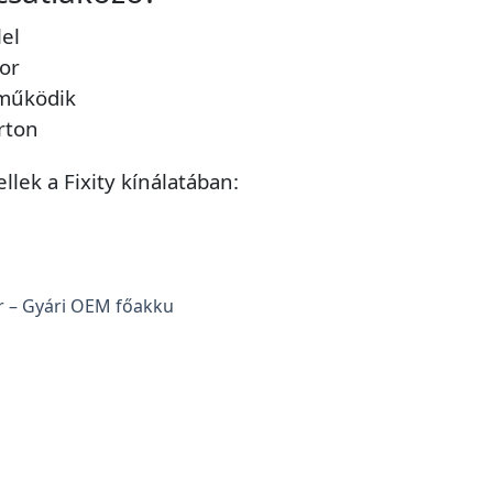
el
or
 működik
orton
lek a Fixity kínálatában: