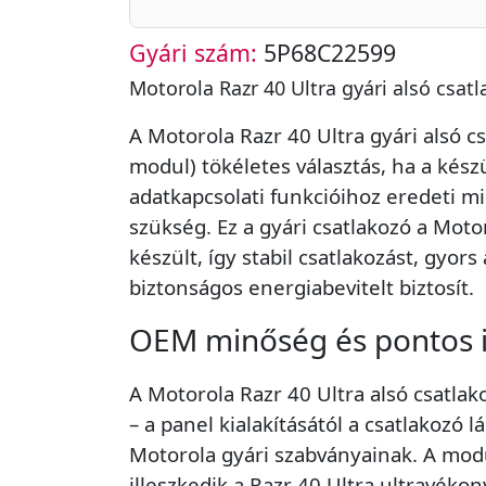
Gyári szám:
5P68C22599
Motorola Razr 40 Ultra gyári alsó csat
A Motorola Razr 40 Ultra gyári alsó c
modul) tökéletes választás, ha a készü
adatkapcsolati funkcióihoz eredeti m
szükség. Ez a gyári csatlakozó a Motor
készült, így stabil csatlakozást, gyors 
biztonságos energiabevitelt biztosít.
OEM minőség és pontos i
A Motorola Razr 40 Ultra alsó csatl
– a panel kialakításától a csatlakozó l
Motorola gyári szabványainak. A mo
illeszkedik a Razr 40 Ultra ultravékon