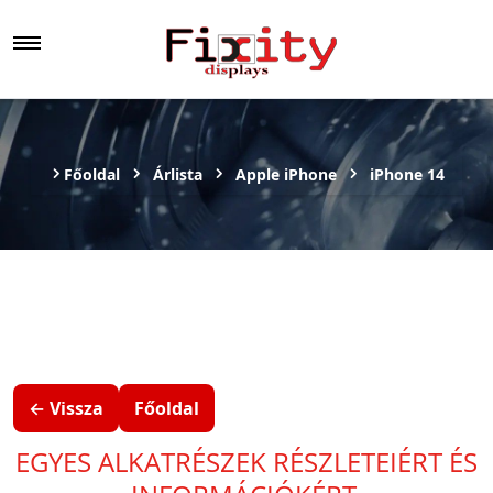
Főoldal
Árlista
Apple iPhone
iPhone 14
← Vissza
Főoldal
EGYES ALKATRÉSZEK RÉSZLETEIÉRT ÉS