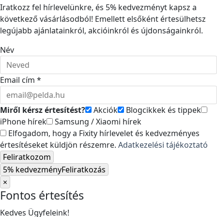
Iratkozz fel hírlevelünkre, és 5% kedvezményt kapsz a
következő vásárlásodból! Emellett elsőként értesülhetsz
legújabb ajánlatainkról, akcióinkról és újdonságainkról.
Név
Email cím *
Miről kérsz értesítést?
Akciók
Blogcikkek és tippek
iPhone hírek
Samsung / Xiaomi hírek
Elfogadom, hogy a Fixity hírlevelet és kedvezményes
értesítéseket küldjön részemre.
Adatkezelési tájékoztató
Feliratkozom
5% kedvezmény
Feliratkozás
×
Fontos értesítés
Kedves Ügyfeleink!