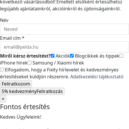
következő vásárlásodból! Emellett elsőként értesülhetsz
legújabb ajánlatainkról, akcióinkról és újdonságainkról.
Név
Email cím *
Miről kérsz értesítést?
Akciók
Blogcikkek és tippek
iPhone hírek
Samsung / Xiaomi hírek
Elfogadom, hogy a Fixity hírlevelet és kedvezményes
értesítéseket küldjön részemre.
Adatkezelési tájékoztató
Feliratkozom
5% kedvezmény
Feliratkozás
×
Fontos értesítés
Kedves Ügyfeleink!