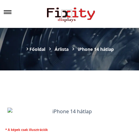
Főoldal
Árlista
iPhone 14 hátlap
* A képek csak illusztrációk