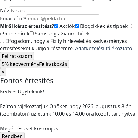
Név
Email cím *
Miről kérsz értesítést?
Akciók
Blogcikkek és tippek
iPhone hírek
Samsung / Xiaomi hírek
Elfogadom, hogy a Fixity hírlevelet és kedvezményes
értesítéseket küldjön részemre.
Adatkezelési tájékoztató
Feliratkozom
5% kedvezmény
Feliratkozás
×
Fontos értesítés
Kedves Ügyfeleink!
Ezúton tájékoztatjuk Önöket, hogy 2026. augusztus 8-án
(szombaton) üzletünk 10:00 és 14:00 óra között tart nyitva.
Megértésüket köszönjük!
Rendben