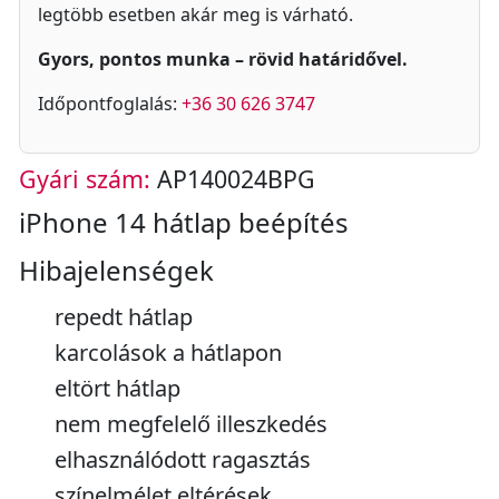
legtöbb esetben akár meg is várható.
Gyors, pontos munka – rövid határidővel.
Időpontfoglalás:
+36 30 626 3747
Gyári szám:
AP140024BPG
iPhone 14 hátlap beépítés
Hibajelenségek
repedt hátlap
karcolások a hátlapon
eltört hátlap
nem megfelelő illeszkedés
elhasználódott ragasztás
színelmélet eltérések