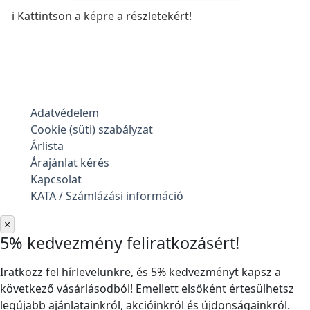
ℹ️ Kattintson a képre a részletekért!
Adatvédelem
Cookie (süti) szabályzat
Árlista
Árajánlat kérés
Kapcsolat
KATA / Számlázási információ
×
5% kedvezmény feliratkozásért!
Iratkozz fel hírlevelünkre, és 5% kedvezményt kapsz a
következő vásárlásodból! Emellett elsőként értesülhetsz
legújabb ajánlatainkról, akcióinkról és újdonságainkról.