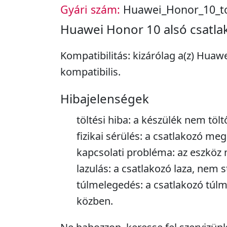
Gyári szám:
Huawei_Honor_10_tol
Huawei Honor 10 alsó csatla
Kompatibilitás: kizárólag a(z) Huaw
kompatibilis.
Hibajelenségek
töltési hiba: a készülék nem töltő
fizikai sérülés: a csatlakozó meg
kapcsolati probléma: az eszköz n
lazulás: a csatlakozó laza, nem st
túlmelegedés: a csatlakozó túlm
közben.