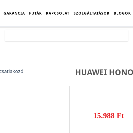
GARANCIA
FUTÁR
KAPCSOLAT
SZOLGÁLTATÁSOK
BLOGOK
Főoldal
Árlista
Huawei Honor 10 alsó csatlakozó
HUAWEI HONOR
15.988 Ft