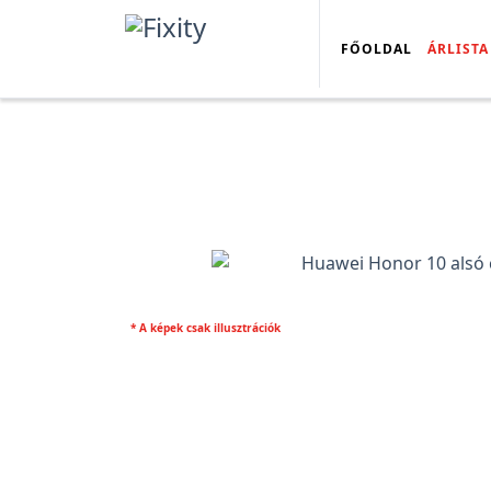
FŐOLDAL
ÁRLISTA
* A képek csak illusztrációk