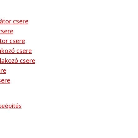
tor csere
csere
tor csere
akozó csere
lakozó csere
ere
sere
beépítés