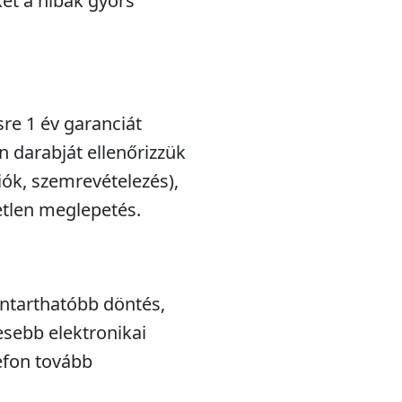
et a hibák gyors
sre 1 év garanciát
n darabját ellenőrizzük
iók, szemrevételezés),
etlen meglepetés.
nntarthatóbb döntés,
esebb elektronikai
efon tovább