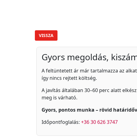
VISSZA
Gyors megoldás, kiszám
A feltüntetett ár már tartalmazza az alkat
így nincs rejtett költség.
A javítás általában 30–60 perc alatt elkés
meg is várható.
Gyors, pontos munka – rövid határidőv
Időpontfoglalás:
+36 30 626 3747