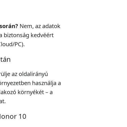
 során?
Nem, az adatok
a biztonság kedvéért
Cloud/PC).
után
rülje az oldalirányú
örnyezetben használja a
tlakozó környékét – a
at.
Honor 10