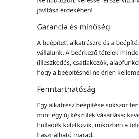
Ne habozzon, keresse fel szervizünk
javítása érdekében!
Garancia és minőség
A beépített alkatrészre és a beépíté
vállalunk. A beérkező tételek minde
(illeszkedés, csatlakozók, alapfunkc
hogy a beépítésnél ne érjen kellem
Fenntarthatóság
Egy alkatrész beépítése sokszor fe
mint egy új készülék vásárlása: kev
hulladék keletkezik, miközben a tel
használható marad.