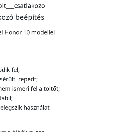
t___csatlakozo
kozó beépítés
ei Honor 10 modellel
dik fel;
sérült, repedt;
em ismeri fel a töltőt;
abil;
elegszik használat