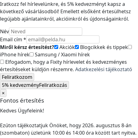
Iratkozz fel hírlevelünkre, és 5% kedvezményt kapsz a
következő vásárlásodból! Emellett elsőként értesülhetsz
legújabb ajánlatainkról, akcióinkról és újdonságainkról.
Név
Email cím *
Miről kérsz értesítést?
Akciók
Blogcikkek és tippek
iPhone hírek
Samsung / Xiaomi hírek
Elfogadom, hogy a Fixity hírlevelet és kedvezményes
értesítéseket küldjön részemre.
Adatkezelési tájékoztató
Feliratkozom
5% kedvezmény
Feliratkozás
×
Fontos értesítés
Kedves Ügyfeleink!
Ezúton tájékoztatjuk Önöket, hogy 2026. augusztus 8-án
(szombaton) üzletünk 10:00 és 14:00 óra között tart nyitva.