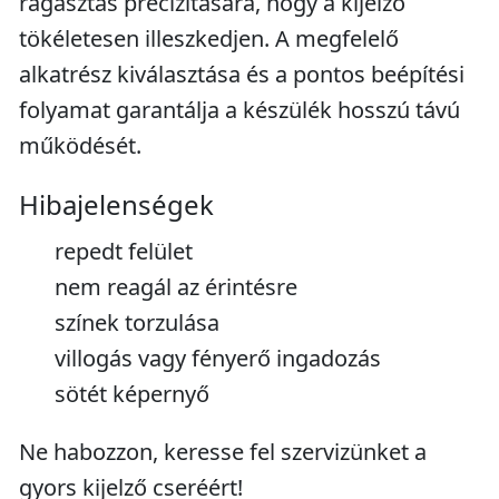
ragasztás precizitására, hogy a kijelző
tökéletesen illeszkedjen. A megfelelő
alkatrész kiválasztása és a pontos beépítési
folyamat garantálja a készülék hosszú távú
működését.
Hibajelenségek
repedt felület
nem reagál az érintésre
színek torzulása
villogás vagy fényerő ingadozás
sötét képernyő
Ne habozzon, keresse fel szervizünket a
gyors kijelző cseréért!