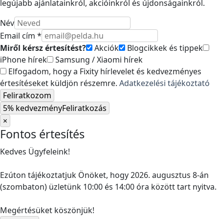
legújabb ajánlatainkról, akcióinkról és újdonságainkról.
Név
Email cím *
Miről kérsz értesítést?
Akciók
Blogcikkek és tippek
iPhone hírek
Samsung / Xiaomi hírek
Elfogadom, hogy a Fixity hírlevelet és kedvezményes
értesítéseket küldjön részemre.
Adatkezelési tájékoztató
Feliratkozom
5% kedvezmény
Feliratkozás
×
Fontos értesítés
Kedves Ügyfeleink!
Ezúton tájékoztatjuk Önöket, hogy 2026. augusztus 8-án
(szombaton) üzletünk 10:00 és 14:00 óra között tart nyitva.
Megértésüket köszönjük!