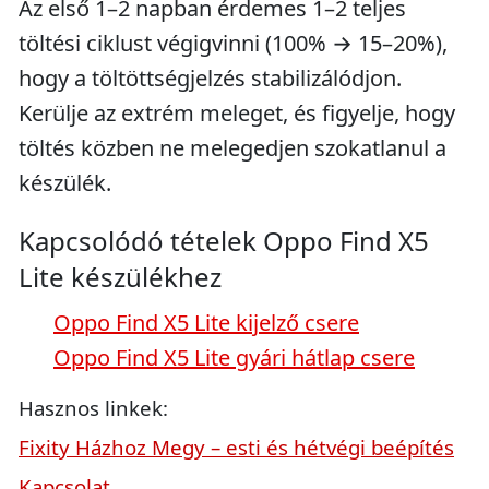
Az első 1–2 napban érdemes 1–2 teljes
töltési ciklust végigvinni (100% → 15–20%),
hogy a töltöttségjelzés stabilizálódjon.
Kerülje az extrém meleget, és figyelje, hogy
töltés közben ne melegedjen szokatlanul a
készülék.
Kapcsolódó tételek Oppo Find X5
Lite készülékhez
Oppo Find X5 Lite kijelző csere
Oppo Find X5 Lite gyári hátlap csere
Hasznos linkek:
Fixity Házhoz Megy – esti és hétvégi beépítés
Kapcsolat