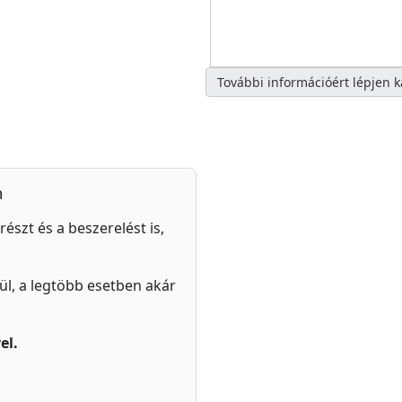
További információért lépjen 
n
részt és a beszerelést is,
zül, a legtöbb esetben akár
el.