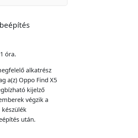
 beépítés
1 óra.
megfelelő alkatrész
lag a(z) Oppo Find X5
gbízható kijelző
kemberek végzik a
a készülék
eépítés után.