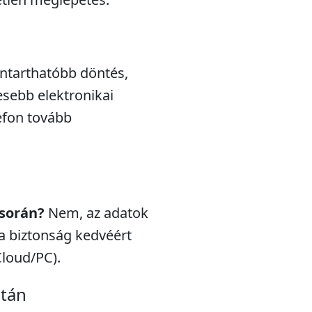
nntarthatóbb döntés,
esebb elektronikai
efon tovább
 során?
Nem, az adatok
a biztonság kedvéért
Cloud/PC).
után