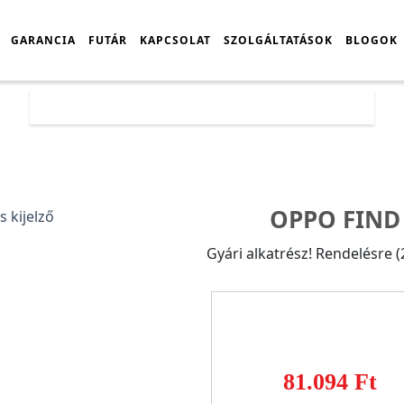
GARANCIA
FUTÁR
KAPCSOLAT
SZOLGÁLTATÁSOK
BLOGOK
Főoldal
Árlista
Oppo Find X5 keretes kijelző
OPPO FIND 
Gyári alkatrész! Rendelésre 
81.094 Ft