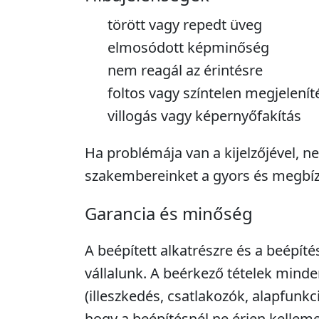
törött vagy repedt üveg
elmosódott képminőség
nem reagál az érintésre
foltos vagy színtelen megjelenít
villogás vagy képernyőfakítás
Ha problémája van a kijelzőjével, n
szakembereinket a gyors és megbí
Garancia és minőség
A beépített alkatrészre és a beépíté
vállalunk. A beérkező tételek minde
(illeszkedés, csatlakozók, alapfunkc
hogy a beépítésnél ne érjen kellem