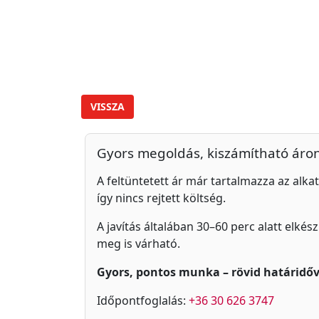
VISSZA
Gyors megoldás, kiszámítható áro
A feltüntetett ár már tartalmazza az alkat
így nincs rejtett költség.
A javítás általában 30–60 perc alatt elkés
meg is várható.
Gyors, pontos munka – rövid határidőv
Időpontfoglalás:
+36 30 626 3747