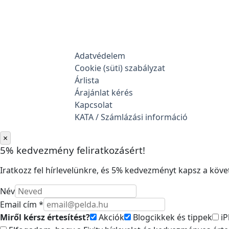
Adatvédelem
Cookie (süti) szabályzat
Árlista
Árajánlat kérés
Kapcsolat
KATA / Számlázási információ
×
5% kedvezmény feliratkozásért!
Iratkozz fel hírlevelünkre, és 5% kedvezményt kapsz a követ
Név
Email cím *
Miről kérsz értesítést?
Akciók
Blogcikkek és tippek
iP