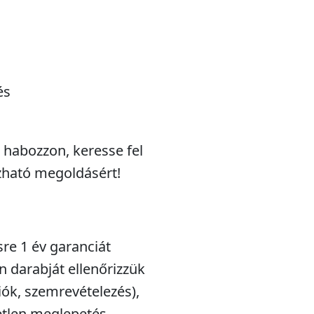
és
e habozzon, keresse fel
zható megoldásért!
sre 1 év garanciát
n darabját ellenőrizzük
iók, szemrevételezés),
etlen meglepetés.