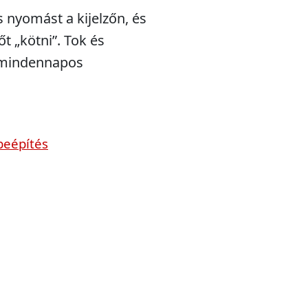
s nyomást a kijelzőn, és
t „kötni”. Tok és
a mindennapos
beépítés