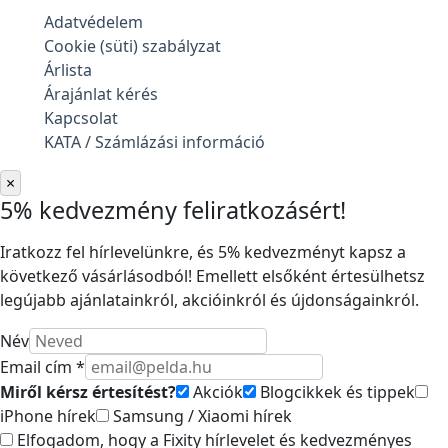
Adatvédelem
Cookie (süti) szabályzat
Árlista
Árajánlat kérés
Kapcsolat
KATA / Számlázási információ
×
5% kedvezmény feliratkozásért!
Iratkozz fel hírlevelünkre, és 5% kedvezményt kapsz a
következő vásárlásodból! Emellett elsőként értesülhetsz
legújabb ajánlatainkról, akcióinkról és újdonságainkról.
Név
Email cím *
Miről kérsz értesítést?
Akciók
Blogcikkek és tippek
iPhone hírek
Samsung / Xiaomi hírek
Elfogadom, hogy a Fixity hírlevelet és kedvezményes