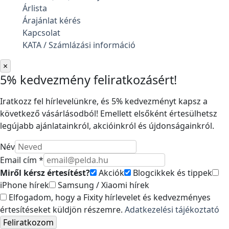
Árlista
Árajánlat kérés
Kapcsolat
KATA / Számlázási információ
×
5% kedvezmény feliratkozásért!
Iratkozz fel hírlevelünkre, és 5% kedvezményt kapsz a
következő vásárlásodból! Emellett elsőként értesülhetsz
legújabb ajánlatainkról, akcióinkról és újdonságainkról.
Név
Email cím *
Miről kérsz értesítést?
Akciók
Blogcikkek és tippek
iPhone hírek
Samsung / Xiaomi hírek
Elfogadom, hogy a Fixity hírlevelet és kedvezményes
értesítéseket küldjön részemre.
Adatkezelési tájékoztató
Feliratkozom