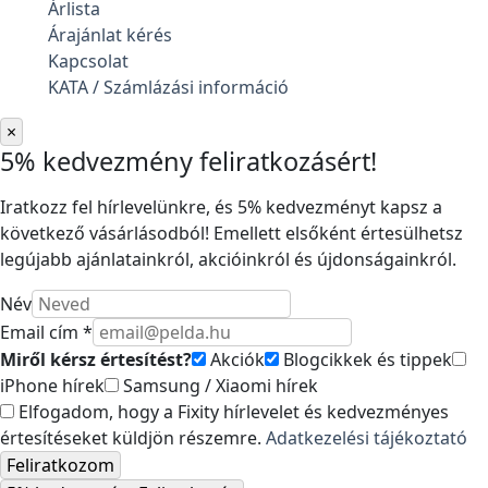
Árlista
Árajánlat kérés
Kapcsolat
KATA / Számlázási információ
×
5% kedvezmény feliratkozásért!
Iratkozz fel hírlevelünkre, és 5% kedvezményt kapsz a
következő vásárlásodból! Emellett elsőként értesülhetsz
legújabb ajánlatainkról, akcióinkról és újdonságainkról.
Név
Email cím *
Miről kérsz értesítést?
Akciók
Blogcikkek és tippek
iPhone hírek
Samsung / Xiaomi hírek
Elfogadom, hogy a Fixity hírlevelet és kedvezményes
értesítéseket küldjön részemre.
Adatkezelési tájékoztató
Feliratkozom