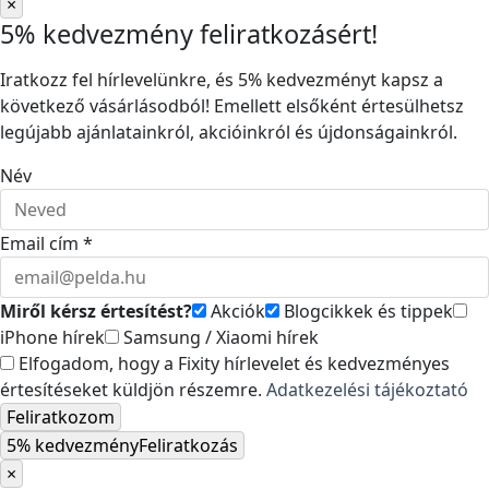
×
5% kedvezmény feliratkozásért!
Iratkozz fel hírlevelünkre, és 5% kedvezményt kapsz a
következő vásárlásodból! Emellett elsőként értesülhetsz
legújabb ajánlatainkról, akcióinkról és újdonságainkról.
Név
Email cím *
Miről kérsz értesítést?
Akciók
Blogcikkek és tippek
iPhone hírek
Samsung / Xiaomi hírek
Elfogadom, hogy a Fixity hírlevelet és kedvezményes
értesítéseket küldjön részemre.
Adatkezelési tájékoztató
Feliratkozom
5% kedvezmény
Feliratkozás
×