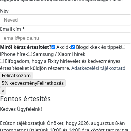
Név
Email cím *
Miről kérsz értesítést?
Akciók
Blogcikkek és tippek
iPhone hírek
Samsung / Xiaomi hírek
Elfogadom, hogy a Fixity hírlevelet és kedvezményes
értesítéseket küldjön részemre.
Adatkezelési tájékoztató
Feliratkozom
5% kedvezmény
Feliratkozás
×
Fontos értesítés
Kedves Ügyfeleink!
Ezúton tájékoztatjuk Önöket, hogy 2026. augusztus 8-án
(szombaton) üzletünk 10:00 és 14:00 óra között tart nyitva.