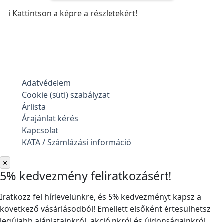
ℹ️ Kattintson a képre a részletekért!
Adatvédelem
Cookie (süti) szabályzat
Árlista
Árajánlat kérés
Kapcsolat
KATA / Számlázási információ
×
5% kedvezmény feliratkozásért!
Iratkozz fel hírlevelünkre, és 5% kedvezményt kapsz a
következő vásárlásodból! Emellett elsőként értesülhetsz
legújabb ajánlatainkról, akcióinkról és újdonságainkról.