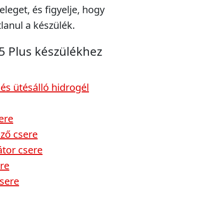
eleget, és figyelje, hogy
lanul a készülék.
5 Plus készülékhez
és ütésálló hidrogél
ere
lző csere
átor csere
re
csere