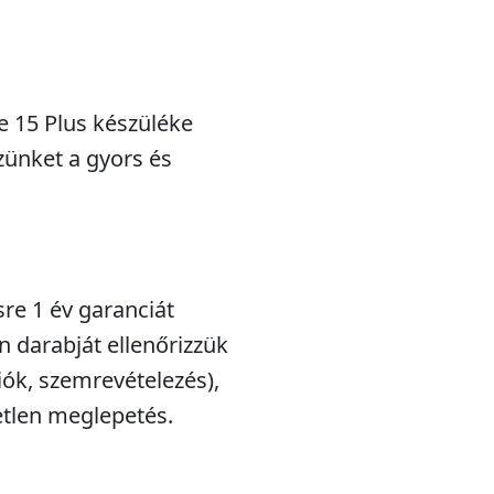
 15 Plus készüléke
zünket a gyors és
sre 1 év garanciát
n darabját ellenőrizzük
iók, szemrevételezés),
etlen meglepetés.