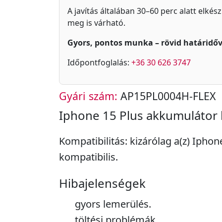
A javítás általában 30–60 perc alatt elkés
meg is várható.
Gyors, pontos munka – rövid határidőv
Időpontfoglalás:
+36 30 626 3747
Gyári szám:
AP15PL0004H-FLEX
Iphone 15 Plus akkumulátor 
Kompatibilitás: kizárólag a(z) Iphon
kompatibilis.
Hibajelenségek
gyors lemerülés.
töltési problémák.