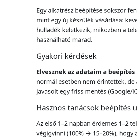
Egy alkatrész beépítése sokszor fe
mint egy új készülék vásárlása: kev
hulladék keletkezik, miközben a tel
használható marad.
Gyakori kérdések
Elvesznek az adataim a beépítés
normál esetben nem érintettek, de 
javasolt egy friss mentés (Google/i
Hasznos tanácsok beépítés 
Az első 1–2 napban érdemes 1–2 telje
végigvinni (100% → 15–20%), hogy a 