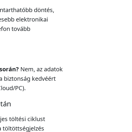
nntarthatóbb döntés,
esebb elektronikai
efon tovább
 során?
Nem, az adatok
a biztonság kedvéért
Cloud/PC).
után
s töltési ciklust
töltöttségjelzés