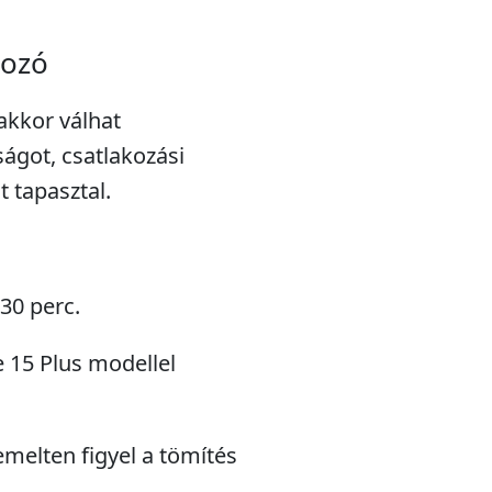
kozó
 akkor válhat
ságot, csatlakozási
 tapasztal.
 30 perc.
e 15 Plus modellel
emelten figyel a tömítés