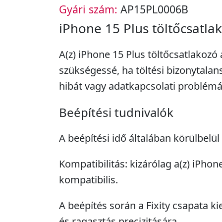
Gyári szám:
AP15PL0006B
iPhone 15 Plus töltőcsatla
A(z) iPhone 15 Plus töltőcsatlakozó
szükségessé, ha töltési bizonytalan
hibát vagy adatkapcsolati problémát
Beépítési tudnivalók
A beépítési idő általában körülbelül
Kompatibilitás: kizárólag a(z) iPhon
kompatibilis.
A beépítés során a Fixity csapata ki
és ragasztás precizitására.