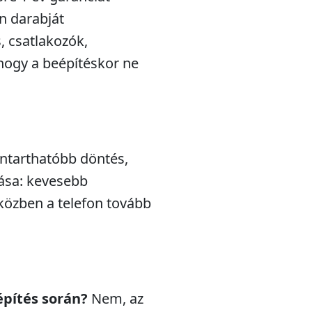
n darabját
s, csatlakozók,
hogy a beépítéskor ne
nntarthatóbb döntés,
lása: kevesebb
iközben a telefon tovább
építés során?
Nem, az