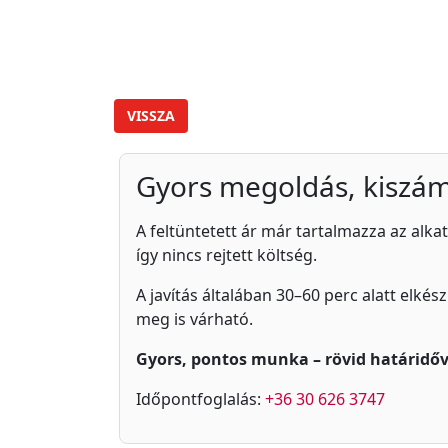
VISSZA
Gyors megoldás, kiszám
A feltüntetett ár már tartalmazza az alkat
így nincs rejtett költség.
A javítás általában 30–60 perc alatt elkés
meg is várható.
Gyors, pontos munka – rövid határidőv
Időpontfoglalás:
+36 30 626 3747