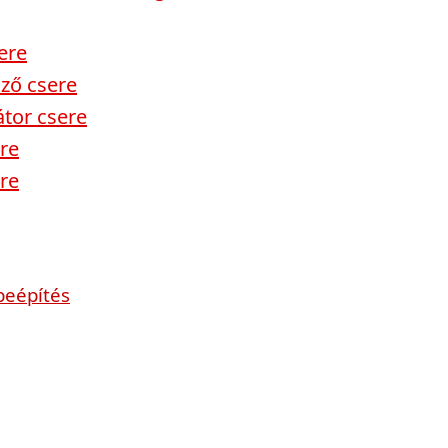
ere
lző csere
átor csere
re
re
beépítés