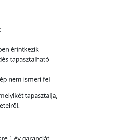
t
ben érintkezik
dés tapasztalható
ép nem ismeri fel
melyikét tapasztalja,
teiről.
sre 1 év garanciát