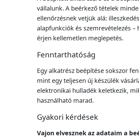
vállalunk. A beérkező tételek minde
ellenőrzésnek vetjük alá: illeszkedé
alapfunkciók és szemrevételezés – 
érjen kellemetlen meglepetés.
Fenntarthatóság
Egy alkatrész beépítése sokszor fe
mint egy teljesen új készülék vásár
elektronikai hulladék keletkezik, m
használható marad.
Gyakori kérdések
Vajon elvesznek az adataim a be