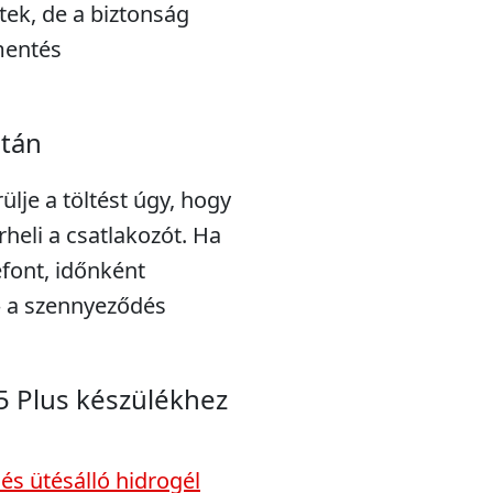
ek, de a biztonság
mentés
után
ülje a töltést úgy, hogy
rheli a csatlakozót. Ha
efont, időnként
 – a szennyeződés
5 Plus készülékhez
és ütésálló hidrogél