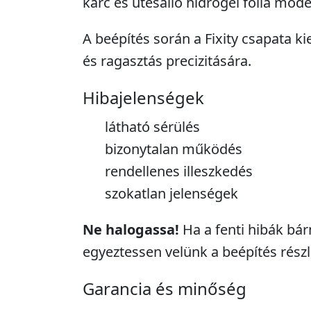
karc és ütésálló hidrogél fólia model
A beépítés során a Fixity csapata ki
és ragasztás precizitására.
Hibajelenségek
látható sérülés
bizonytalan működés
rendellenes illeszkedés
szokatlan jelenségek
Ne halogassa!
Ha a fenti hibák bár
egyeztessen velünk a beépítés részle
Garancia és minőség