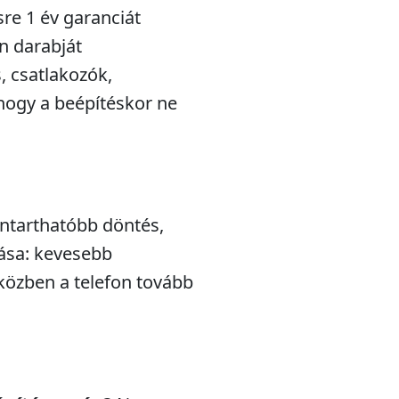
sre 1 év garanciát
n darabját
s, csatlakozók,
hogy a beépítéskor ne
nntarthatóbb döntés,
lása: kevesebb
iközben a telefon tovább