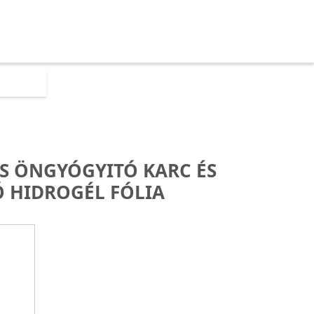
él fólia
US ÖNGYÓGYITÓ KARC ÉS
Ó HIDROGÉL FÓLIA