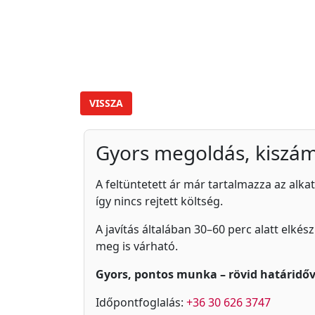
VISSZA
Gyors megoldás, kiszám
A feltüntetett ár már tartalmazza az alkat
így nincs rejtett költség.
A javítás általában 30–60 perc alatt elkés
meg is várható.
Gyors, pontos munka – rövid határidőv
Időpontfoglalás:
+36 30 626 3747