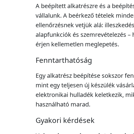
A beépített alkatrészre és a beépíté
vállalunk. A beérkező tételek minde
ellenőrzésnek vetjük alá: illeszkedé
alapfunkciók és szemrevételezés – 
érjen kellemetlen meglepetés.
Fenntarthatóság
Egy alkatrész beépítése sokszor fe
mint egy teljesen új készülék vásár
elektronikai hulladék keletkezik, m
használható marad.
Gyakori kérdések