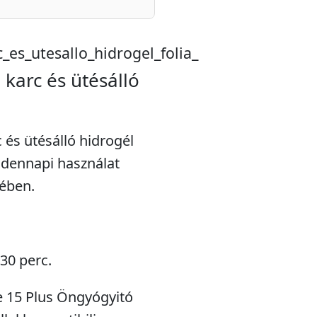
_es_utesallo_hidrogel_folia_
karc és ütésálló
 és ütésálló hidrogél
indennapi használat
ében.
 30 perc.
ne 15 Plus Öngyógyitó