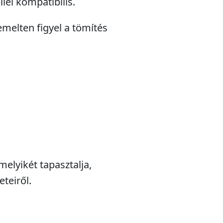
lel kompatibilis.
emelten figyel a tömítés
melyikét tapasztalja,
teiről.