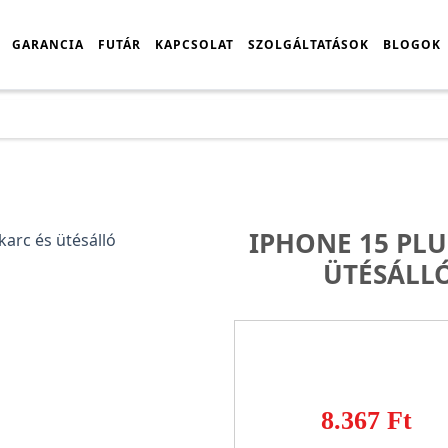
GARANCIA
FUTÁR
KAPCSOLAT
SZOLGÁLTATÁSOK
BLOGOK
al
Árlista
iPhone 15 Plus Öngyógyitó karc és ütésálló hidrog
IPHONE 15 PL
ÜTÉSÁLL
8.367 Ft