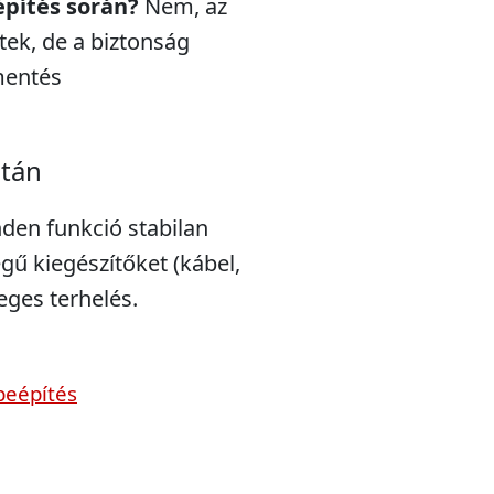
építés során?
Nem, az
ek, de a biztonság
mentés
után
nden funkció stabilan
gű kiegészítőket (kábel,
leges terhelés.
beépítés