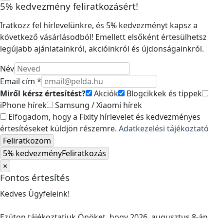
5% kedvezmény feliratkozásért!
Iratkozz fel hírlevelünkre, és 5% kedvezményt kapsz a
következő vásárlásodból! Emellett elsőként értesülhetsz
legújabb ajánlatainkról, akcióinkról és újdonságainkról.
Név
Email cím *
Miről kérsz értesítést?
Akciók
Blogcikkek és tippek
iPhone hírek
Samsung / Xiaomi hírek
Elfogadom, hogy a Fixity hírlevelet és kedvezményes
értesítéseket küldjön részemre.
Adatkezelési tájékoztató
Feliratkozom
5% kedvezmény
Feliratkozás
×
Fontos értesítés
Kedves Ügyfeleink!
Ezúton tájékoztatjuk Önöket, hogy 2026. augusztus 8-án